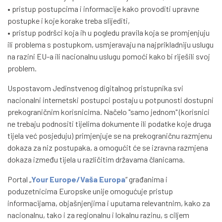
• pristup postupcima i informacije kako provoditi upravne
postupke i koje korake treba slijediti,
• pristup podršci koja ih u pogledu pravila koja se promjenjuju
ili problema s postupkom, usmjeravaju na najprikladniju uslugu
na razini EU-a ili nacionalnu uslugu pomoći kako bi riješili svoj
problem.
Uspostavom Jedinstvenog digitalnog pristupnika svi
nacionalni internetski postupci postaju u potpunosti dostupni
prekograničnim korisnicima. Načelo "samo jednom" (korisnici
ne trebaju podnositi tijelima dokumente ili podatke koje druga
tijela već posjeduju) primjenjuje se na prekograničnu razmjenu
dokaza za niz postupaka, a omogućit će se izravna razmjena
dokaza između tijela u različitim državama članicama.
Portal „
Your Europe/Vaša Europa
“ građanima i
poduzetnicima Europske unije omogućuje pristup
informacijama, objašnjenjima i uputama relevantnim, kako za
nacionalnu, tako i za regionalnu i lokalnu razinu, s ciljem