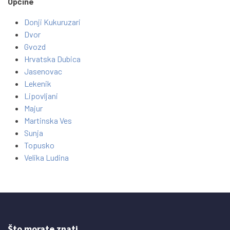
Općine
Donji Kukuruzari
Dvor
Gvozd
Hrvatska Dubica
Jasenovac
Lekenik
Lipovljani
Majur
Martinska Ves
Sunja
Topusko
Velika Ludina
Što morate znati