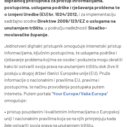
digitalnog pristupnika za pristup informacijama,
postupcima, uslugama podrške i rješavanja problema te
o izmjeni Uredbe (EU) br. 1024/2012,
i za implementaciju
sadržajno srodne
Direktive 2006/123/EZ o uslugama na
unutarnjem tržištu
, u području nadležnosti
Sisačko-
moslavačke županije.
Jedinstveni digitalni pristupnik omogućuje internetski pristup
informacijama, ključnim postupcima, te uslugama podrške i
rješavanje problema kojima se osobe i poduzeća mogu obratiti
kako bi ostvarili svoja prava na unutarnjem tržištu dok žive ili
posluju u drugoj državi članici Europske unije (EU). Pruža
informacije o nacionalnim i pravilima EU, pravima i
postupcima, te načinu provođenja postupaka putem
interneta. Putem portala "
Your Europe/Vaša Europa
"
omogućuje:
• pristup pouzdanim i kvalitetnim informacijama o Europskoj
uniji i nacionalnim pravilima koja se na njih primjenjuju kada
žele ostvariti svoja prava na unutarnjem tržištu,