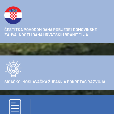
ČESTITKA POVODOM DANA POBJEDE I DOMOVINSKE
ZAHVALNOSTI I DANA HRVATSKIH BRANITELJA
SISAČKO-MOSLAVAČKA ŽUPANIJA POKRETAČ RAZVOJA