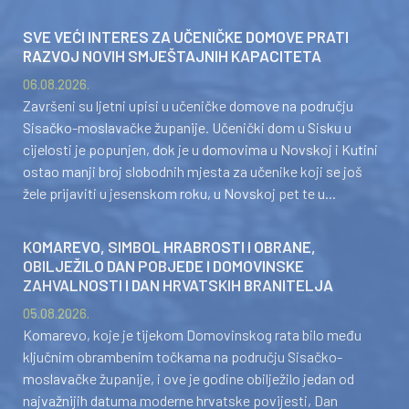
SVE VEĆI INTERES ZA UČENIČKE DOMOVE PRATI
RAZVOJ NOVIH SMJEŠTAJNIH KAPACITETA
06.08.2026.
Završeni su ljetni upisi u učeničke domove na području
Sisačko-moslavačke županije. Učenički dom u Sisku u
cijelosti je popunjen, dok je u domovima u Novskoj i Kutini
ostao manji broj slobodnih mjesta za učenike koji se još
žele prijaviti u jesenskom roku, u Novskoj pet te u...
KOMAREVO, SIMBOL HRABROSTI I OBRANE,
OBILJEŽILO DAN POBJEDE I DOMOVINSKE
ZAHVALNOSTI I DAN HRVATSKIH BRANITELJA
05.08.2026.
Komarevo, koje je tijekom Domovinskog rata bilo među
ključnim obrambenim točkama na području Sisačko-
moslavačke županije, i ove je godine obilježilo jedan od
najvažnijih datuma moderne hrvatske povijesti, Dan