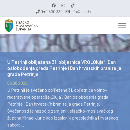
044 500 330
info@smz.hr
U Petrinji obilježena 31. obljetnica VRO „Oluja“, Dan
oslobođenja grada Petrinje i Dan hrvatskih branitelja
grada Petrinje
06.08.2026.
U Petrinji je svečano obilježena 31. obljetnica vojno-
redarstvene operacije „Oluja“, Dan oslobođenja grada
Petrinje i Dan hrvatskih branitelja grada Petrinje.
Svečanosti je nazočio zamjenik sisačko-moslavačkog
župana Mihael Jurić kao izaslanik predsjednika Hrvatskog
sabora...