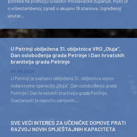
potresa na području Sisačko-moslavačke županije. Riječ je
o višestambenoj zgradi s ukupno 19 stanova, izgrađenoj
unutar...
U Petrinji obilježena 31. obljetnica VRO „Oluja“,
Dan oslobođenja grada Petrinje i Dan hrvatskih
branitelja grada Petrinje
06.08.2026.
U Petrinji je svečano obilježena 31. obljetnica vojno-
redarstvene operacije „Oluja“, Dan oslobođenja grada
Petrinje i Dan hrvatskih branitelja grada Petrinje.
Svečanosti je nazočio zamjenik...
SVE VEĆI INTERES ZA UČENIČKE DOMOVE PRATI
RAZVOJ NOVIH SMJEŠTAJNIH KAPACITETA