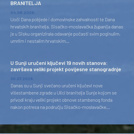
BRANITELJA
04.08.2026.
Uoči Dana pobjede i domovinske zahvalnosti te Dana
hrvatskih branitelja, Sisačko-moslavačka županija danas
je u Sisku organizirala odavanje počasti svim poginulim,
umrlim i nestalim hrvatskim...
U Sunji uručeni ključevi 19 novih stanova:
završava veliki projekt povijesne stanogradnje
30.07.2026.
Danas su u Sunji svečano uručeni ključevi nove
višestambene zgrade u Ulici branitelja Sunje kojom se
privodi kraju veliki projekt obnove stambenog fonda
nakon potresa na području Sisačko-moslavačke...