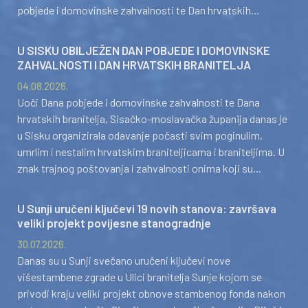
pobjede i domovinske zahvalnosti te Dan hrvatskih...
U SISKU OBILJEŽEN DAN POBJEDE I DOMOVINSKE
ZAHVALNOSTI I DAN HRVATSKIH BRANITELJA
04.08.2026.
Uoči Dana pobjede i domovinske zahvalnosti te Dana
hrvatskih branitelja, Sisačko-moslavačka županija danas je
u Sisku organizirala odavanje počasti svim poginulim,
umrlim i nestalim hrvatskim braniteljicama i braniteljima. U
znak trajnog poštovanja i zahvalnosti onima koji su...
U Sunji uručeni ključevi 19 novih stanova: završava
veliki projekt povijesne stanogradnje
30.07.2026.
Danas su u Sunji svečano uručeni ključevi nove
višestambene zgrade u Ulici branitelja Sunje kojom se
privodi kraju veliki projekt obnove stambenog fonda nakon