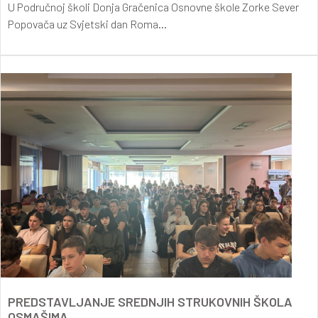
U Područnoj školi Donja Gračenica Osnovne škole Zorke Sever
Popovača uz Svjetski dan Roma...
PREDSTAVLJANJE SREDNJIH STRUKOVNIH ŠKOLA
OSMAŠIMA