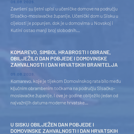
06.08.2026.
Završeni su ljetni upisi u učeničke domove na području
Sisačko-moslavačke županije. Učenički dom u Sisku u
cijelosti je popunjen, dok je u domovima u Novskoj i
Kutini ostao manji broj slobodnih...
KOMAREVO, SIMBOL HRABROSTI I OBRANE,
OBILJEŽILO DAN POBJEDE I DOMOVINSKE
ZAHVALNOSTI I DAN HRVATSKIH BRANITELJA
05.08.2026.
Komarevo, koje je tijekom Domovinskog rata bilo među
ključnim obrambenim točkama na području Sisačko-
moslavačke županije, i ove je godine obilježilo jedan od
najvažnijih datuma moderne hrvatske...
U SISKU OBILJEŽEN DAN POBJEDE I
DOMOVINSKE ZAHVALNOSTI I DAN HRVATSKIH