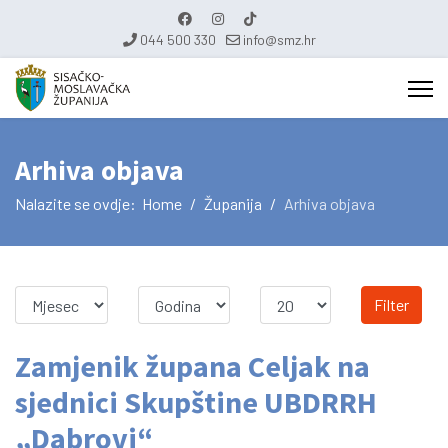
044 500 330
info@smz.hr
Arhiva objava
Nalazite se ovdje:
Home
Županija
Arhiva objava
Filter
Zamjenik župana Celjak na
sjednici Skupštine UBDRRH
„Dabrovi“