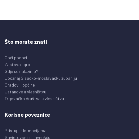
Što morate znati
Opći podaci
Zastava i grb
Gdje se nalazimo?
Upoznaj Sisačko-moslavačku županiju
Gradovi i općine
Ustanove u vlasništvu
Trgovačka društva u vlasništvu
Korisne poveznice
Pristup informacijama
Savjetovanje s javnošću