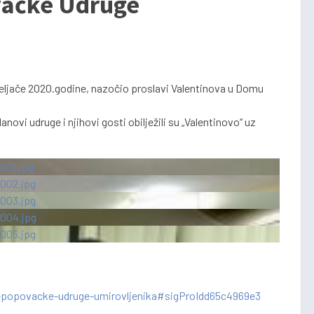
vačke Udruge
ljače 2020.godine, nazočio proslavi Valentinova u Domu
anovi udruge i njihovi gosti obilježili su „Valentinovo“ uz
-popovacke-udruge-umirovljenika#sigProIdd65c4969e3