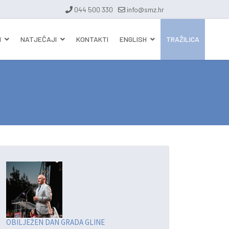
044 500 330
info@smz.hr
I
NATJEČAJI
KONTAKTI
ENGLISH
TRAŽILICA
OBILJEŽEN DAN GRADA GLINE