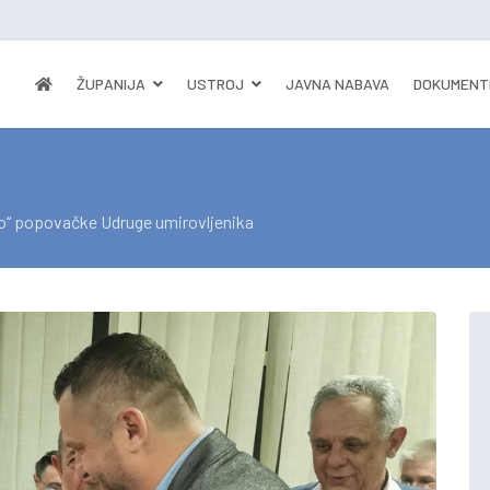
ŽUPANIJA
USTROJ
JAVNA NABAVA
DOKUMENT
vo“ popovačke Udruge umirovljenika