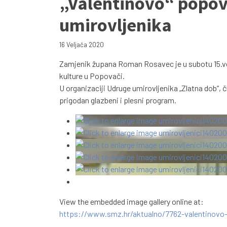
„Valentinovo“ popo
umirovljenika
16 Veljača 2020
Zamjenik župana Roman Rosavec je u subotu 15.ve
kulture u Popovači.
U organizaciji Udruge umirovljenika „Zlatna dob“, čl
prigodan glazbeni i plesni program.
View the embedded image gallery online at:
https://www.smz.hr/aktualno/7762-valentinovo