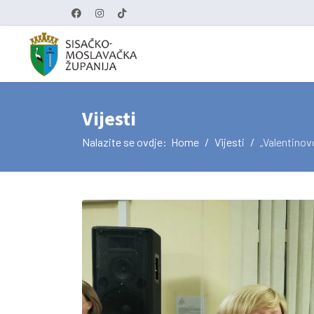
Vijesti
Nalazite se ovdje:
Home
Vijesti
„Valentino