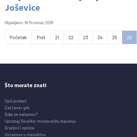
Joševice
Objavljeno: 16 Prosinac 2019
Početak
Pret
21
22
23
24
25
26
Što morate znati
Opći podaci
Zastava i grb
Gdje se nalazimo?
Upoznaj Sisačko-moslavačku županiju
Gradovi i općine
Ustanove u vlasništvu