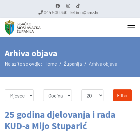
044 500 330
info@smz.hr
Arhiva objava
Nalazite se ovdje:
Home
Županija
Arhiva objava
Filter
25 godina djelovanja i rada
KUD-a Mijo Stuparić