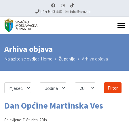
044 500 330
info@smz.hr
Arhiva objava
Nalazite se ovdje:
Home
Županija
Arhiva objava
Filter
Dan Općine Martinska Ves
Objavljeno: 11 Studeni 2014