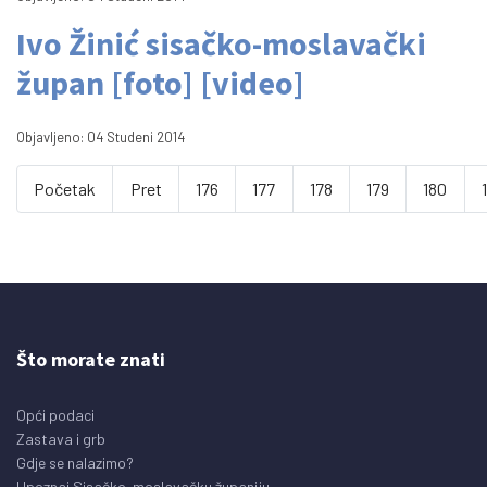
Ivo Žinić sisačko-moslavački
župan [foto] [video]
Objavljeno: 04 Studeni 2014
Početak
Pret
176
177
178
179
180
Što morate znati
Opći podaci
Zastava i grb
Gdje se nalazimo?
Upoznaj Sisačko-moslavačku županiju