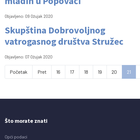
mladih u Popovači
Objavljeno: 09 Ožujak 2020
Skupština Dobrovoljnog
vatrogasnog društva Stružec
Objavljeno: 07 Ožujak 2020
Početak
Pret
16
17
18
19
20
21
Što morate znati
Opći podaci