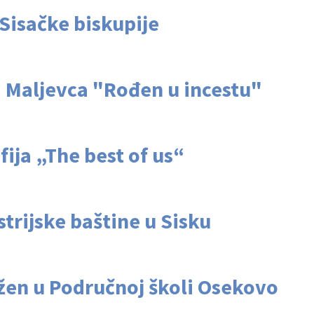
 Sisačke biskupije
 Maljevca "Rođen u incestu"
ija „The best of us“
trijske baštine u Sisku
ežen u Područnoj školi Osekovo