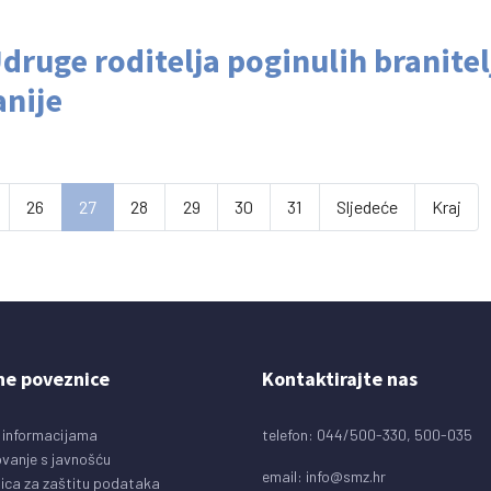
druge roditelja poginulih branite
nije
26
27
28
29
30
31
Sljedeće
Kraj
ne poveznice
Kontaktirajte nas
 informacijama
telefon: 044/500-330, 500-035
vanje s javnošću
email:
info@smz.hr
ica za zaštitu podataka