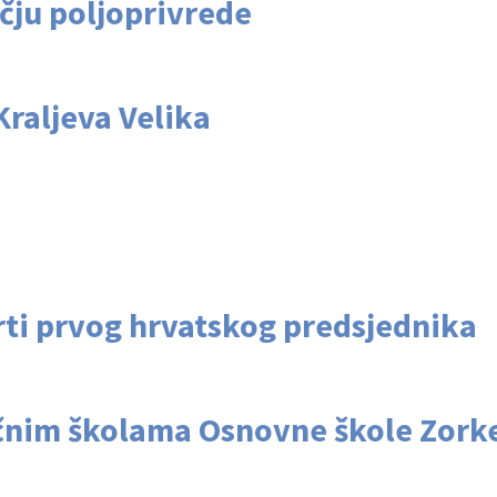
čju poljoprivrede
Kraljeva Velika
rti prvog hrvatskog predsjednika
učnim školama Osnovne škole Zork