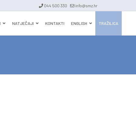
044 500 330
info@smz.hr
I
NATJEČAJI
KONTAKTI
ENGLISH
TRAŽILICA