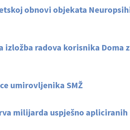
etskoj obnovi objekata Neuropsihij
 izložba radova korisnika Doma z
tice umirovljenika SMŽ
rva milijarda uspješno apliciranih