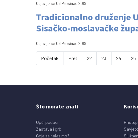
Objavljeno: 06 Prosinac 2019
Tradicionalno druženje U
Sisačko-moslavačke župa
Objavljeno: 06 Prosinac 2019
Početak
Pret
22
23
24
25
Što morate znati
Koris
Opći podaci
Pristup
Zastava i grb
Savjeto
Gdje se nalazimo?
Služben