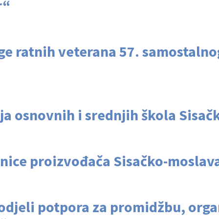
r“
e ratnih veterana 57. samostalno
ja osnovnih i srednjih škola Sisa
nice proizvođača Sisačko-moslava
odjeli potpora za promidžbu, organ