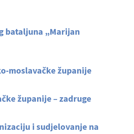
g bataljuna „Marijan
čko-moslavačke županije
čke županije – zadruge
izaciju i sudjelovanje na