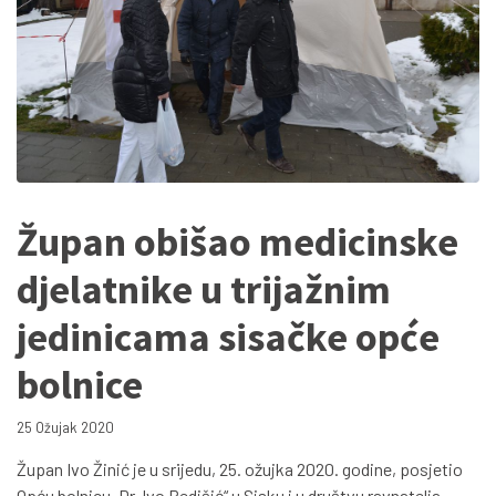
Župan obišao medicinske
djelatnike u trijažnim
jedinicama sisačke opće
bolnice
25 Ožujak 2020
Župan Ivo Žinić je u srijedu, 25. ožujka 2020. godine, posjetio
Opću bolnicu „Dr. Ivo Pedišić“ u Sisku i u društvu ravnatelja