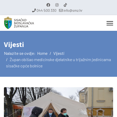
044 500 330
info@smz.hr
Vijesti
Nalazite se ovdje:
Home
Vijesti
Župan obišao medicinske djelatnike u trijažnim jedinicama
sisačke opće bolnice