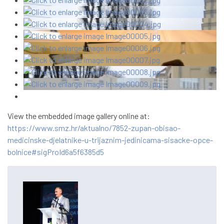
View the embedded image gallery online at:
https://www.smz.hr/aktualno/7852-zupan-obisao-
medicinske-djelatnike-u-trijaznim-jedinicama-sisacke-opce-
bolnice#sigProId6a5f6385d5