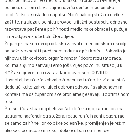
bolnice, dr. Tomislava Dujmenovića obišao medicinsko
osoblje, koje sukladno naputku Nacionalnog stožera civilne
zaštite, na ulazu u bolnicu provodi trijažni postupak, odnosno
razvrstava pacijente po hitnosti medicinske obrade i upućuje
ih na odgovarajuće bolničke odjele.
Župan je i nakon ovog obilaska zahvalio medicinskom osoblju
na požrtvovnosti i predanom radu na opću korist. Pohvalio je
njihovu učinkovitost, organiziranost i dobre rezultate rada,
kojima sigurno zahvaljujemo još uvijek povoljnu situaciju u
SMŽ ako govorimo o zarazi koronavirusom COVID 19.
Ravnatelj bolnice je zahvalio županu na trajnoj brizi o bolnici,
dodajući kako zahvaljujući dobrom odnosu i svakodnevnim
kontaktima sa županom sve probleme rješavaju u optimalnom
roku.
Što se tiče aktualnog djelovanja bolnice u njoj se radi prema
uputama nacionalnog stožera, reduciran je hladni pogon, radi
se samo za hitne i onkološke bolesnike, promijenjen je režim
ulaska u bolnicu, svima koji dolaze u bolnicu mjeri se