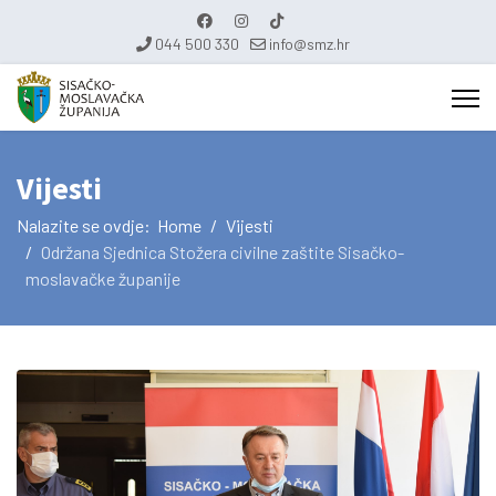
044 500 330
info@smz.hr
Vijesti
Nalazite se ovdje:
Home
Vijesti
Održana Sjednica Stožera civilne zaštite Sisačko-
moslavačke županije