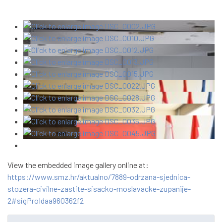
View the embedded image gallery online at:
https://www.smz.hr/aktualno/7889-odrzana-sjednica-
stozera-civilne-zastite-sisacko-moslavacke-zupanije-
2#sigProIdaa960362f2