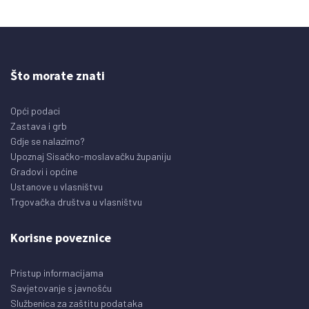
Što morate znati
Opći podaci
Zastava i grb
Gdje se nalazimo?
Upoznaj Sisačko-moslavačku županiju
Gradovi i općine
Ustanove u vlasništvu
Trgovačka društva u vlasništvu
Korisne poveznice
Pristup informacijama
Savjetovanje s javnošću
Službenica za zaštitu podataka