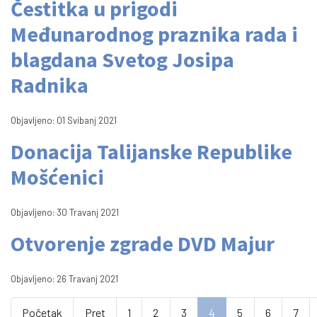
Čestitka u prigodi
Međunarodnog praznika rada i
blagdana Svetog Josipa
Radnika
Objavljeno: 01 Svibanj 2021
Donacija Talijanske Republike
Mošćenici
Objavljeno: 30 Travanj 2021
Otvorenje zgrade DVD Majur
Objavljeno: 26 Travanj 2021
Početak
Pret
1
2
3
4
5
6
7