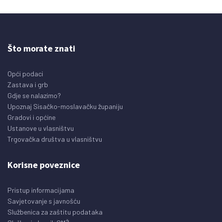
Što morate znati
Opći podaci
Zastava i grb
Gdje se nalazimo?
Upoznaj Sisačko-moslavačku županiju
Gradovi i općine
Ustanove u vlasništvu
Trgovačka društva u vlasništvu
Korisne poveznice
Pristup informacijama
Savjetovanje s javnošću
Službenica za zaštitu podataka