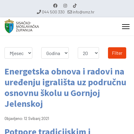
044 500 330
info@smz.hr
Filter
Energetska obnova i radovi na
uređenju igrališta uz područnu
osnovnu školu u Gornjoj
Jelenskoj
Objavljeno: 12 Svibanj 2021
Potpore tradicijskim i