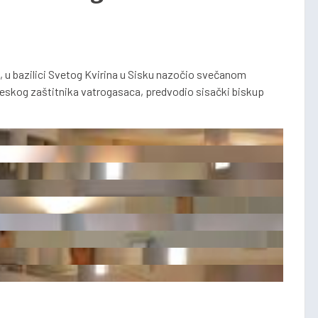
ne, u bazilici Svetog Kvirina u Sisku nazočio svečanom
ebeskog zaštitnika vatrogasaca, predvodio sisački biskup