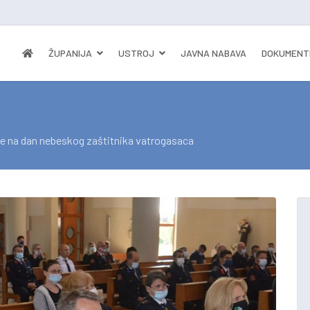
ŽUPANIJA
USTROJ
JAVNA NABAVA
DOKUMENT
je na dan nebeskog zaštitnika vatrogasaca