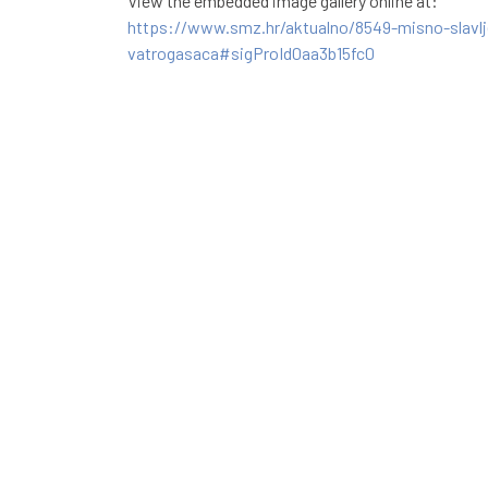
View the embedded image gallery online at:
https://www.smz.hr/aktualno/8549-misno-slavlj
vatrogasaca#sigProId0aa3b15fc0