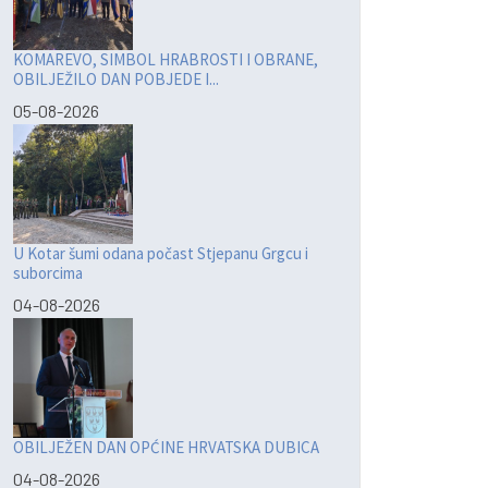
KOMAREVO, SIMBOL HRABROSTI I OBRANE,
OBILJEŽILO DAN POBJEDE I...
05-08-2026
U Kotar šumi odana počast Stjepanu Grgcu i
suborcima
04-08-2026
OBILJEŽEN DAN OPĆINE HRVATSKA DUBICA
04-08-2026