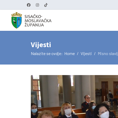
Vijesti
Nalazite se ovdje:
Home
Vijesti
Misno slavl