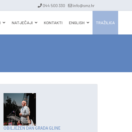
044 500 330
info@smz.hr
I
NATJEČAJI
KONTAKTI
ENGLISH
TRAŽILICA
OBILJEŽEN DAN GRADA GLINE