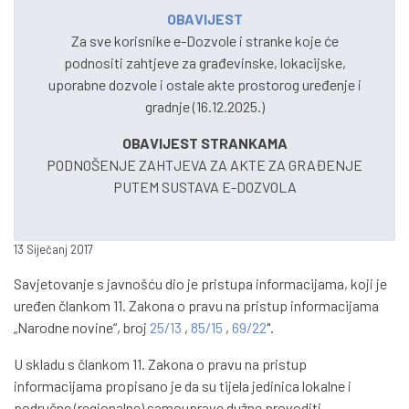
OBAVIJEST
Za sve korisnike e-Dozvole i stranke koje će
podnositi zahtjeve za građevinske, lokacijske,
uporabne dozvole i ostale akte prostorog uređenje i
gradnje (16.12.2025.)
OBAVIJEST STRANKAMA
PODNOŠENJE ZAHTJEVA ZA AKTE ZA GRAĐENJE
PUTEM SUSTAVA E-DOZVOLA
13 Siječanj 2017
Savjetovanje s javnošću dio je pristupa informacijama, koji je
uređen člankom 11. Zakona o pravu na pristup informacijama
„Narodne novine“, broj
25/13
,
85/15
,
69/22
".
U skladu s člankom 11. Zakona o pravu na pristup
informacijama propisano je da su tijela jedinica lokalne i
područne (regionalne) samouprave dužne provoditi