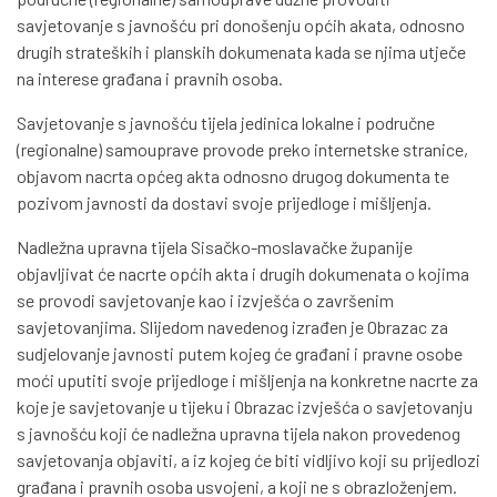
savjetovanje s javnošću pri donošenju općih akata, odnosno
drugih strateških i planskih dokumenata kada se njima utječe
na interese građana i pravnih osoba.
Savjetovanje s javnošću tijela jedinica lokalne i područne
(regionalne) samouprave provode preko internetske stranice,
objavom nacrta općeg akta odnosno drugog dokumenta te
pozivom javnosti da dostavi svoje prijedloge i mišljenja.
Nadležna upravna tijela Sisačko-moslavačke županije
objavljivat će nacrte općih akta i drugih dokumenata o kojima
se provodi savjetovanje kao i izvješća o završenim
savjetovanjima. Slijedom navedenog izrađen je Obrazac za
sudjelovanje javnosti putem kojeg će građani i pravne osobe
moći uputiti svoje prijedloge i mišljenja na konkretne nacrte za
koje je savjetovanje u tijeku i Obrazac izvješća o savjetovanju
s javnošću koji će nadležna upravna tijela nakon provedenog
savjetovanja objaviti, a iz kojeg će biti vidljivo koji su prijedlozi
građana i pravnih osoba usvojeni, a koji ne s obrazloženjem.