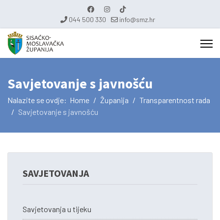
044 500 330
info@smz.hr
Savjetovanje s javnošću
Nalazite se ovdje:
Home
Županija
Transparentnost rada
Savjetovanje s javnošću
SAVJETOVANJA
Savjetovanja u tijeku