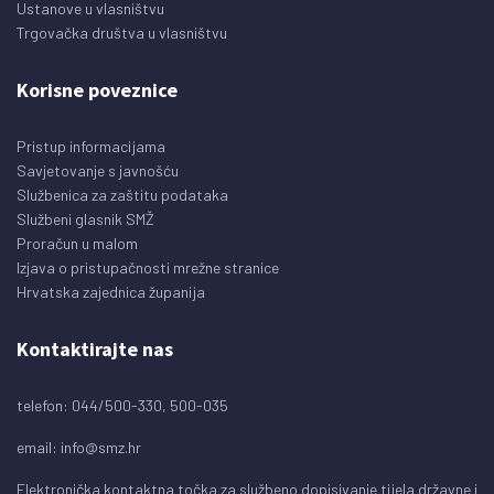
Ustanove u vlasništvu
Trgovačka društva u vlasništvu
Korisne poveznice
Pristup informacijama
Savjetovanje s javnošću
Službenica za zaštitu podataka
Službeni glasnik SMŽ
Proračun u malom
Izjava o pristupačnosti mrežne stranice
Hrvatska zajednica županija
Kontaktirajte nas
telefon: 044/500-330, 500-035
email:
info@smz.hr
Elektronička kontaktna točka za službeno dopisivanje tijela državne i