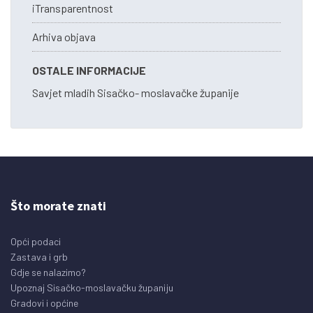
iTransparentnost
Arhiva objava
OSTALE INFORMACIJE
Savjet mladih Sisačko- moslavačke županije
Što morate znati
Opći podaci
Zastava i grb
Gdje se nalazimo?
Upoznaj Sisačko-moslavačku županiju
Gradovi i općine