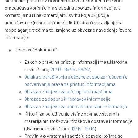
slobodnu uporabu uz otvorenu dozvolu. Otvorena dozvola
omogućava korisnicima slobodnu uporabu informacija, u
komercijalnu ili nekomercijalnu svrhu koja uključuje
umnožavanje (reproduciranje), distribuiranje, stavljanje na
raspolaganje trećima te izmjene uz obvezno navođenje izvora
informacije.
Povezani dokumenti:
Zakon o pravu na pristup informacijama („Narodne
novine“, broj
25/13
,
85/15
,
69/22
)
Odluka o određivanju službene osobe za rješavanje
ostvarivanja prava na pristup informacijama
Obrazac zahtjeva za pristup informacijama
Obrazac za dopunu ili ispravak informacije
Obrazac zahtjeva za ponovnu uporabu informacija
Kriterij za određivanje visine naknade stvarnih
materijalnih troškova i troškova dostave informacije
(„Narodne novine“, broj
12/14
i
15/14
)
Pravilnik o vrstama i sadržaju dozvola kojima se