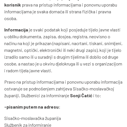
korisnik
prava na pristup informacijama i ponovnu uporabu
informacijama je svaka domaća ili strana fizička i pravna
osoba.
Informacija
je svaki podatak koji posjeduje tijelo javne vlasti
u obliku dokumenta, zapisa, dosjea, registra, neovisno o
načinu na koji je prikazan (napisani, nacrtani, tiskani, snimljeni,
magnetni, optički, elektronički ili neki drugi zapis), koji je tijelo
izradilo samo ili u suradnji s drugim tijelima ili dobilo od druge
osobe, a nastao je u okviru djelokruga ili u vezi s organizacijom
i radom tijela javne vlasti.
Pravo na pristup informacijama i ponovnu uporabu informacija
ostvaruje se podnošenjem zahtjeva Sisačko-moslavačkoj
županiji, Službenici za informiranje
Sonji Čatić
i to:
-pisanim putem na adresu:
Sisačko-moslavačka županija
Službenik za informiranje