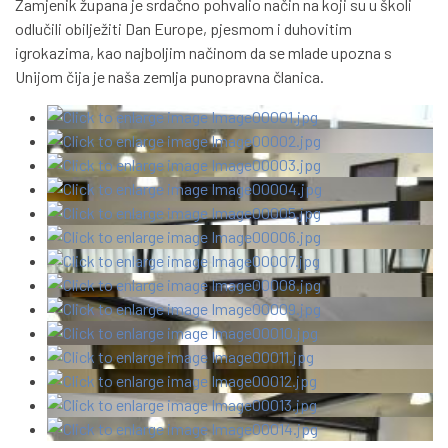
Zamjenik župana je srdačno pohvalio način na koji su u školi
odlučili obilježiti Dan Europe, pjesmom i duhovitim
igrokazima, kao najboljim načinom da se mlade upozna s
Unijom čija je naša zemlja punopravna članica.