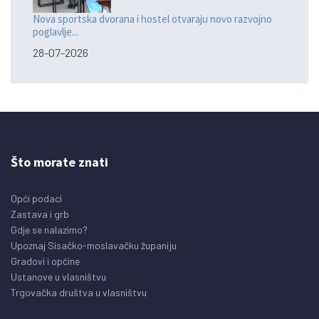
Nova sportska dvorana i hostel otvaraju novo razvojno
poglavlje...
28-07-2026
Što morate znati
Opći podaci
Zastava i grb
Gdje se nalazimo?
Upoznaj Sisačko-moslavačku županiju
Gradovi i općine
Ustanove u vlasništvu
Trgovačka društva u vlasništvu