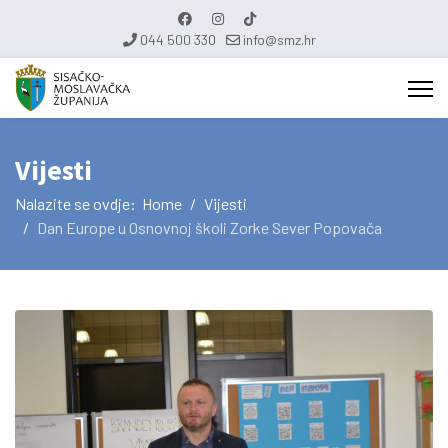
044 500 330
info@smz.hr
Vijesti
Nalazite se ovdje:
Home
Vijesti
Dan Europe u Osnovnoj školi Zorke Sever Popovača