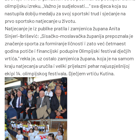
olimpijsku izreku, „Važno je sudjelovati…“ sva djeca koja su
nastupila dobiju medalju za svoj sportski trud i sjećanje na
prvo sportsko natjecanje u životu.
Natjecanje je iz publike pratila i zamjenica župana Anita
Sinjeri-Ibrišević: „Sisačko-moslavačka županija prepoznala je
značenje sporta za formiranje ličnosti i zato već četrnaest
godina potiče i financijski podupire Olimpijski festival dječjih
vrtića,“ rekla je, uz ostalo zamjenica župana, koja je na samom
kraju natjecanja uručila i veliki prijelazni pehar najuspješnijoj
ekipi 14. olimpijskog festivala, Dječjem vrtiću Kutina.