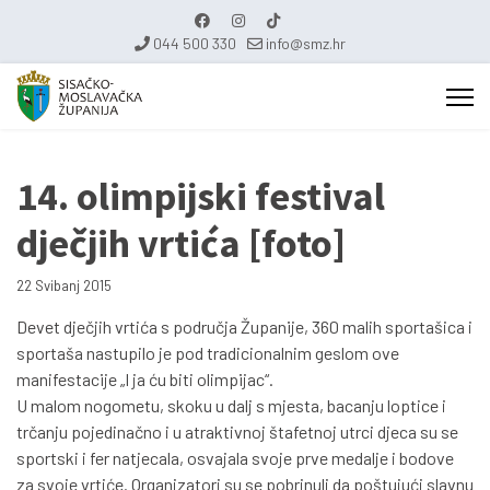
044 500 330
info@smz.hr
14. olimpijski festival
dječjih vrtića [foto]
22 Svibanj 2015
Devet dječjih vrtića s područja Županije, 360 malih sportašica i
sportaša nastupilo je pod tradicionalnim geslom ove
manifestacije „I ja ću biti olimpijac“.
U malom nogometu, skoku u dalj s mjesta, bacanju loptice i
trčanju pojedinačno i u atraktivnoj štafetnoj utrci djeca su se
sportski i fer natjecala, osvajala svoje prve medalje i bodove
za svoje vrtiće. Organizatori su se pobrinuli da poštujući slavnu