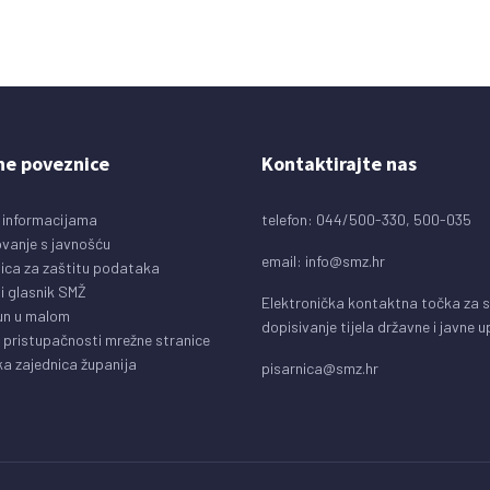
ne poveznice
Kontaktirajte nas
 informacijama
telefon: 044/500-330, 500-035
vanje s javnošću
email:
info@smz.hr
ica za zaštitu podataka
i glasnik SMŽ
Elektronička kontaktna točka za 
un u malom
dopisivanje tijela državne i javne 
o pristupačnosti mrežne stranice
a zajednica županija
pisarnica@smz.hr