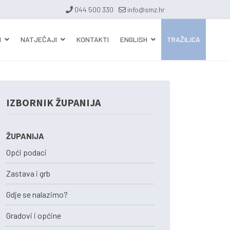
044 500 330
info@smz.hr
I
NATJEČAJI
KONTAKTI
ENGLISH
TRAŽILICA
IZBORNIK ŽUPANIJA
ŽUPANIJA
Opći podaci
Zastava i grb
Gdje se nalazimo?
Gradovi i općine