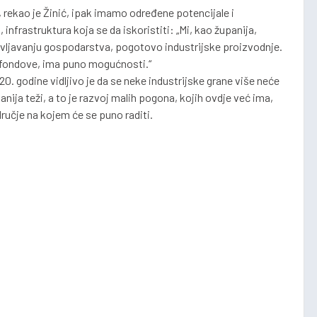
, rekao je Žinić, ipak imamo određene potencijale i
, infrastruktura koja se da iskoristiti: „Mi, kao županija,
ivljavanju gospodarstva, pogotovo industrijske proizvodnje.
e fondove, ima puno mogućnosti.“
20. godine vidljivo je da se neke industrijske grane više neće
anija teži, a to je razvoj malih pogona, kojih ovdje već ima,
ručje na kojem će se puno raditi.