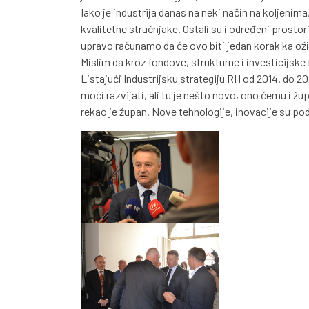
Iako je industrija danas na neki način na koljenima
kvalitetne stručnjake. Ostali su i određeni prostori
upravo računamo da će ovo biti jedan korak ka ož
Mislim da kroz fondove, strukturne i investicijsk
Listajući Industrijsku strategiju RH od 2014. do 20
moći razvijati, ali tu je nešto novo, ono čemu i žup
rekao je župan. Nove tehnologije, inovacije su pod