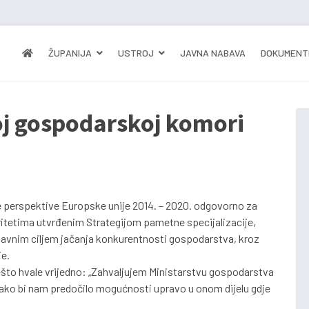
ŽUPANIJA
USTROJ
JAVNA NABAVA
DOKUMENT
oj gospodarskoj komori
e perspektive Europske unije 2014. – 2020. odgovorno za
ioritetima utvrđenim Strategijom pametne specijalizacije,
lavnim ciljem jačanja konkurentnosti gospodarstva, kroz
je.
nešto hvale vrijedno: „Zahvaljujem Ministarstvu gospodarstva
 kako bi nam predočilo mogućnosti upravo u onom dijelu gdje