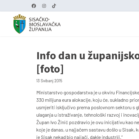
Info dan u županijsk
[foto]
13 Svibanj 2015
Ministarstvo gospodarstva je u okviru Financijsk
330 milijuna eura alokacije, koju će, sukladno pr
usmjeriti isključivo prema poslovnom sektoru s g
ulaganja u istraživanje, tehnološki razvoj i inovaci
Župan Ivo Žinić pozdravio je ovu inicijativu kao 
koje je danas, u najjačem sastavu došlo u Sisak,
je Sisak nekad bio najjači, dakle industriji.“