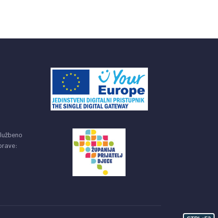
službeno
uprave: