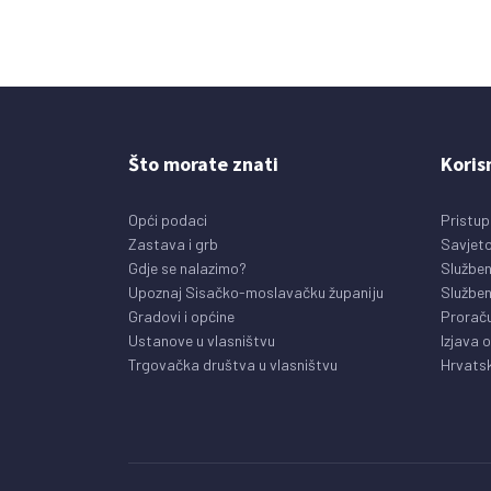
Što morate znati
Koris
Opći podaci
Pristup
Zastava i grb
Savjeto
Gdje se nalazimo?
Služben
Upoznaj Sisačko-moslavačku županiju
Služben
Gradovi i općine
Prorač
Ustanove u vlasništvu
Izjava 
Trgovačka društva u vlasništvu
Hrvatsk