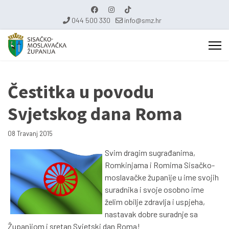
044 500 330
info@smz.hr
Čestitka u povodu
Svjetskog dana Roma
08 Travanj 2015
Svim dragim sugrađanima,
Romkinjama i Romima Sisačko-
moslavačke županije u ime svojih
suradnika i svoje osobno ime
želim obilje zdravlja i uspjeha,
nastavak dobre suradnje sa
Županijom i sretan Svjetski dan Roma!