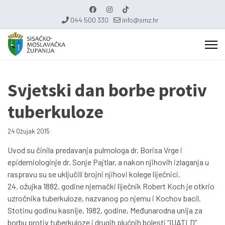
044 500 330
info@smz.hr
Svjetski dan borbe protiv
tuberkuloze
24 Ožujak 2015
Uvod su činila predavanja pulmologa dr. Borisa Vrge i
epidemiologinje dr. Sonje Pajtlar, a nakon njihovih izlaganja u
raspravu su se uključili brojni njihovi kolege liječnici.
24. ožujka 1882. godine njemački liječnik Robert Koch je otkrio
uzročnika tuberkuloze, nazvanog po njemu i Kochov bacil.
Stotinu godinu kasnije, 1982. godine, Međunarodna unija za
borbu protiv tuberkuloze i drugih plućnih bolesti “IUATLD”