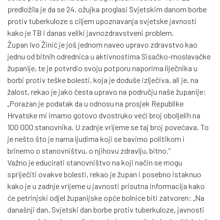
predložila je da se 24. ožujka proglasi Svjetskim danom borbe
protiv tuberkuloze s ciljem upoznavanja svjetske javnosti
kako je TB i danas veliki javnozdravstveni problem.
Župan Ivo Žinić je još jednom naveo upravo zdravstvo kao
jednu od bitnih odrednica u aktivnostima Sisačko-moslavačke
županije, te je potvrdio svoju potporu naporima liječnika u
borbi protiv teške bolesti, koja je doduše izlječiva, ali je, na
žalost, rekao je jako česta upravo na području naše županije:
„Porazan je podatak da u odnosu na prosjek Republike
Hrvatske mi imamo gotovo dvostruko veći broj oboljelih na
100 000 stanovnika. U zadnje vrijeme se taj broj povećava. To
je nešto što je nama ljudima koji se bavimo politikom i
brinemo o stanovništvu, o njihovu zdravlju, bitno.“
Važno je educirati stanovništvo na koji način se mogu
spriječiti ovakve bolesti, rekao je župan i posebno istaknuo
kako je u zadnje vrijeme u javnosti prisutna informacija kako
će petrinjski odjel županijske opće bolnice biti zatvoren: „Na
današnji dan, Svjetski dan borbe protiv tuberkuloze, javnosti