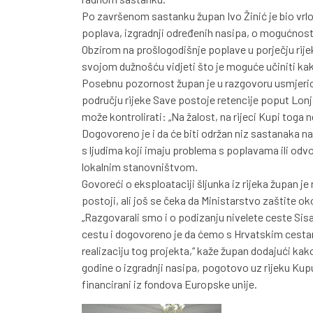
Po završenom sastanku župan Ivo Žinić je bio vrl
poplava, izgradnji određenih nasipa, o mogućnosti 
Obzirom na prošlogodišnje poplave u porječju rij
svojom dužnošću vidjeti što je moguće učiniti kako 
Posebnu pozornost župan je u razgovoru usmjerio n
području rijeke Save postoje retencije poput Lonj
može kontrolirati: „Na žalost, na rijeci Kupi toga n
Dogovoreno je i da će biti održan niz sastanaka n
s ljudima koji imaju problema s poplavama ili odvo
lokalnim stanovništvom.
Govoreći o eksploataciji šljunka iz rijeka župan
postoji, ali još se čeka da Ministarstvo zaštite ok
„Razgovarali smo i o podizanju nivelete ceste Si
cestu i dogovoreno je da ćemo s Hrvatskim cestama
realizaciju tog projekta,“ kaže župan dodajući kako 
godine o izgradnji nasipa, pogotovo uz rijeku Kupu
financirani iz fondova Europske unije.