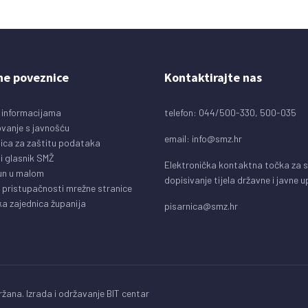
ne poveznice
Kontaktirajte nas
 informacijama
telefon: 044/500-330, 500-035
vanje s javnošću
email:
info@smz.hr
ica za zaštitu podataka
i glasnik SMŽ
Elektronička kontaktna točka za 
un u malom
dopisivanje tijela državne i javne 
o pristupačnosti mrežne stranice
a zajednica županija
pisarnica@smz.hr
žana. Izrada i održavanje
BIT centar