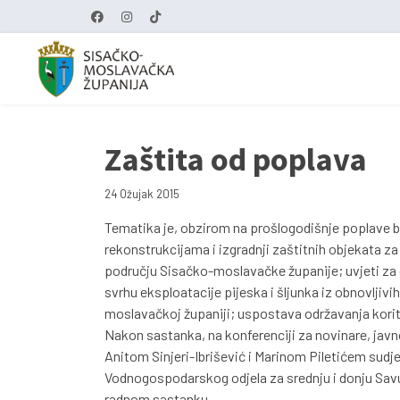
Zaštita od poplava
24 Ožujak 2015
Tematika je, obzirom na prošlogodišnje poplave bi
rekonstrukcijama i izgradnji zaštitnih objekata 
području Sisačko-moslavačke županije; uvjeti za 
svrhu eksploatacije pijeska i šljunka iz obnovljiv
moslavačkoj županiji; uspostava održavanja korita
Nakon sastanka, na konferenciji za novinare, javno
Anitom Sinjeri-Ibrišević i Marinom Piletićem sudje
Vodnogospodarskog odjela za srednju i donju Savu
radnom sastanku.