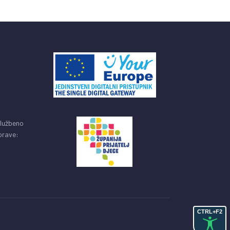
službeno
uprave:
CTRL+F2