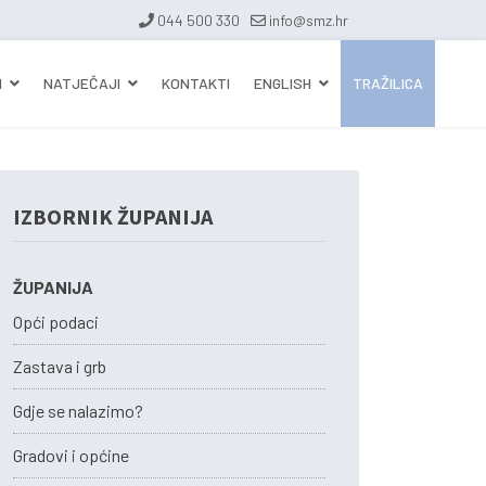
044 500 330
info@smz.hr
I
NATJEČAJI
KONTAKTI
ENGLISH
TRAŽILICA
IZBORNIK ŽUPANIJA
ŽUPANIJA
Opći podaci
Zastava i grb
Gdje se nalazimo?
Gradovi i općine