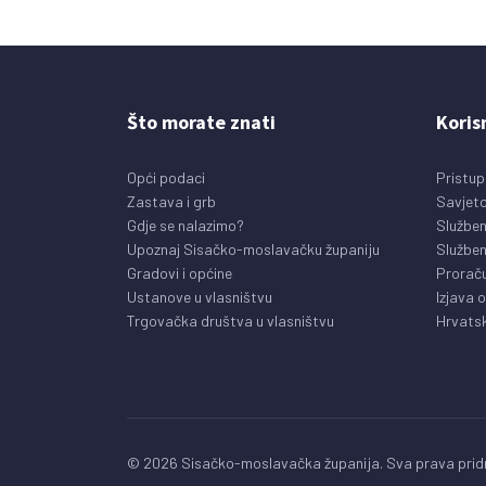
Što morate znati
Koris
Opći podaci
Pristup
Zastava i grb
Savjeto
Gdje se nalazimo?
Služben
Upoznaj Sisačko-moslavačku županiju
Služben
Gradovi i općine
Prorač
Ustanove u vlasništvu
Izjava 
Trgovačka društva u vlasništvu
Hrvatsk
© 2026 Sisačko-moslavačka županija. Sva prava pridr