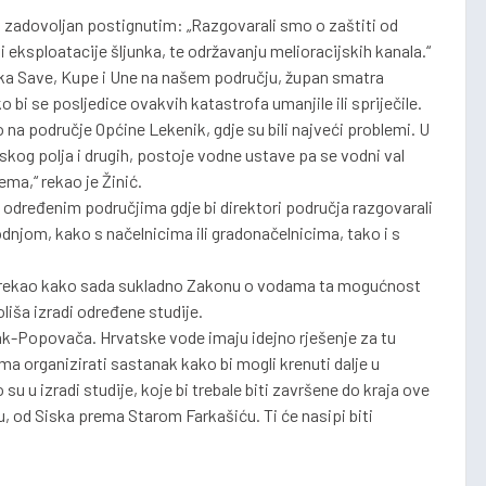
o zadovoljan postignutim: „Razgovarali smo o zaštiti od
eksploatacije šljunka, te održavanju melioracijskih kanala.“
eka Save, Kupe i Une na našem području, župan smatra
bi se posljedice ovakvih katastrofa umanjile ili spriječile.
a područje Općine Lekenik, gdje su bili najveći problemi. U
skog polja i drugih, postoje vodne ustave pa se vodni val
ema,“ rekao je Žinić.
a određenim područjima gdje bi direktori područja razgovarali
dnjom, kako s načelnicima ili gradonačelnicima, tako i s
 je rekao kako sada sukladno Zakonu o vodama ta mogućnost
oliša izradi određene studije.
sak-Popovača. Hrvatske vode imaju idejno rješenje za tu
 organizirati sastanak kako bi mogli krenuti dalje u
su u izradi studije, koje bi trebale biti završene do kraja ove
, od Siska prema Starom Farkašiću. Ti će nasipi biti