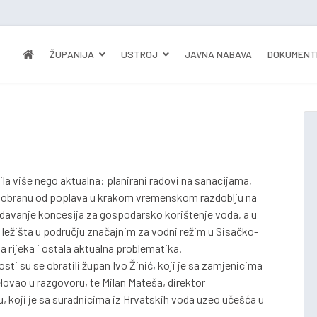
ŽUPANIJA
USTROJ
JAVNA NABAVA
DOKUMENT
la više nego aktualna: planirani radovi na sanacijama,
za obranu od poplava u krakom vremenskom razdoblju na
davanje koncesija za gospodarsko korištenje voda, a u
ih ležišta u području značajnim za vodni režim u Sisačko-
 rijeka i ostala aktualna problematika.
sti su se obratili župan Ivo Žinić, koji je sa zamjenicima
lovao u razgovoru, te Milan Mateša, direktor
, koji je sa suradnicima iz Hrvatskih voda uzeo učešća u