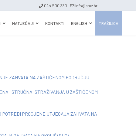
044 500 330
info@smz.hr
I
NATJEČAJI
KONTAKTI
ENGLISH
TRAŽILICA
NJE ZAHVATA NA ZAŠTIĆENOM PODRUČJU
NA I STRUČNA ISTRAŽIVANJA U ZAŠTIĆENOM
O POTREBI PROCJENE UTJECAJA ZAHVATA NA
AJA ZAHVATA NA OKOLIŠ (PUO)