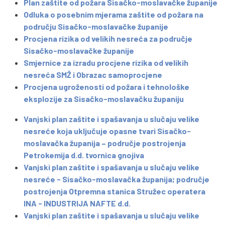
Plan zaštite od požara Sisačko-moslavačke županije
Odluka o posebnim mjerama zaštite od požara na
području Sisačko-moslavačke županije
Procjena rizika od velikih nesreća za područje
Sisačko-moslavačke županije
Smjernice za izradu procjene rizika od velikih
nesreća SMŽ i Obrazac samoprocjene
Procjena ugroženosti od požara i tehnološke
eksplozije za Sisačko-moslavačku županiju
Vanjski plan zaštite i spašavanja u slučaju velike
nesreće koja uključuje opasne tvari Sisačko-
moslavačka županija – područje postrojenja
Petrokemija d.d. tvornica gnojiva
Vanjski plan zaštite i spašavanja u slučaju velike
nesreće - Sisačko-moslavačka županija; područje
postrojenja Otpremna stanica Stružec operatera
INA - INDUSTRIJA NAFTE d.d.
Vanjski plan zaštite i spašavanja u slučaju velike