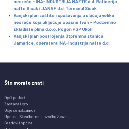
nesreće - INA-INDUSTRIJA NAFTE d.d. Rafinerija
nafte Sisak i JANAF d.d. Terminal Sisak
Vanjski plan zaštite i spašavanja u slučaju velike
nesreće koja uključuje opasne tvari - Podzemno
skladište plina d.o.o. Pogon PSP Okoli
Vanjski plan postrojenja Otpremna stanica
Jamarice, operatera INA-Industrija nafte d.d.
Što morate znati
Opći podaci
Zastava i grb
Gdje se nalazimo?
Upoznaj Sisačko-moslavačku županiju
Gradovi i općine