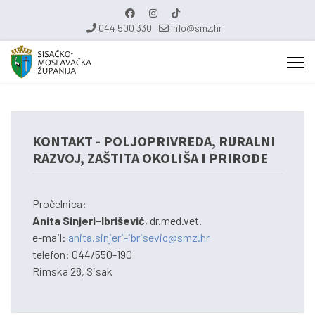
044 500 330
info@smz.hr
KONTAKT - POLJOPRIVREDA, RURALNI
RAZVOJ, ZAŠTITA OKOLIŠA I PRIRODE
Pročelnica:
Anita Sinjeri-Ibrišević
, dr.med.vet.
e-mail:
anita.sinjeri-ibrisevic@smz.hr
telefon: 044/550-190
Rimska 28, Sisak