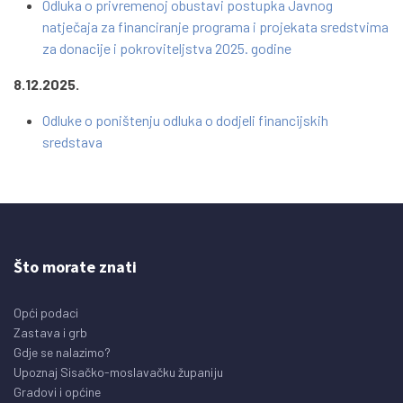
Odluka o privremenoj obustavi postupka Javnog
natječaja za financiranje programa i projekata sredstvima
za donacije i pokroviteljstva 2025. godine
8.12.2025.
Odluke o poništenju odluka o dodjeli financijskih
sredstava
Što morate znati
Opći podaci
Zastava i grb
Gdje se nalazimo?
Upoznaj Sisačko-moslavačku županiju
Gradovi i općine