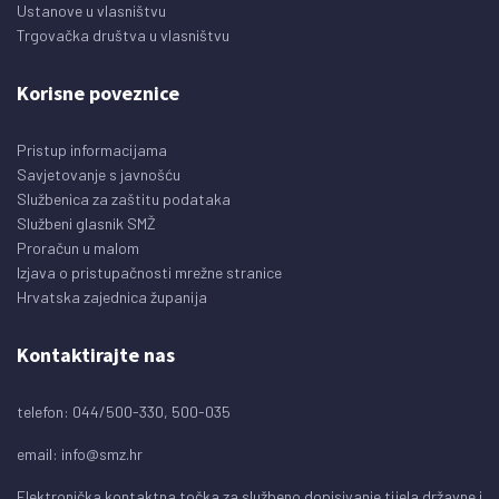
Ustanove u vlasništvu
Trgovačka društva u vlasništvu
Korisne poveznice
Pristup informacijama
Savjetovanje s javnošću
Službenica za zaštitu podataka
Službeni glasnik SMŽ
Proračun u malom
Izjava o pristupačnosti mrežne stranice
Hrvatska zajednica županija
Kontaktirajte nas
telefon: 044/500-330, 500-035
email:
info@smz.hr
Elektronička kontaktna točka za službeno dopisivanje tijela državne i