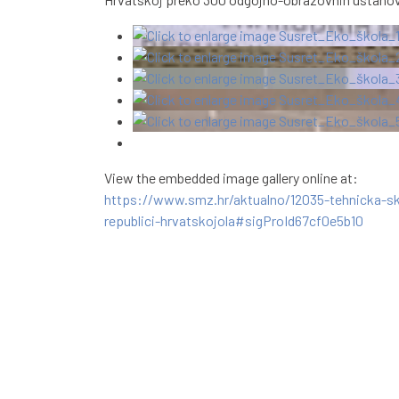
View the embedded image gallery online at:
https://www.smz.hr/aktualno/12035-tehnicka-s
republici-hrvatskojola#sigProId67cf0e5b10