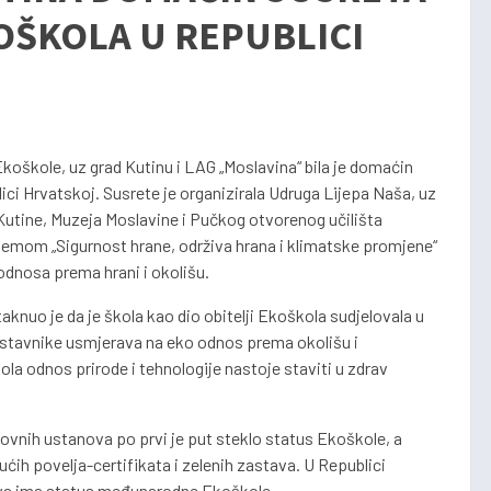
ŠKOLA U REPUBLICI
koškole, uz grad Kutinu i LAG „Moslavina“ bila je domaćin
i Hrvatskoj. Susrete je organizirala Udruga Lijepa Naša, uz
utine, Muzeja Moslavine i Pučkog otvorenog učilišta
 temom „Sigurnost hrane, održiva hrana i klimatske promjene“
odnosa prema hrani i okolišu.
aknuo je da je škola kao dio obitelji Ekoškola sudjelovala u
nastavnike usmjerava na eko odnos prema okolišu i
la odnos prirode i tehnologije nastoje staviti u zdrav
vnih ustanova po prvi je put steklo status Ekoškole, a
ćih povelja-certifikata i zelenih zastava. U Republici
va ima status međunarodne Ekoškole.