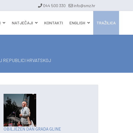
044 500 330
info@smz.hr
I
NATJEČAJI
KONTAKTI
ENGLISH
TRAŽILICA
 REPUBLICI HRVATSKOJ
OBILJEŽEN DAN GRADA GLINE