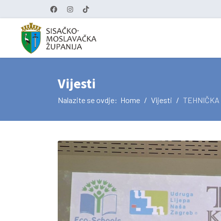
Vijesti
Nalazite se ovdje:
Home
Vijesti
TEHNIČKA