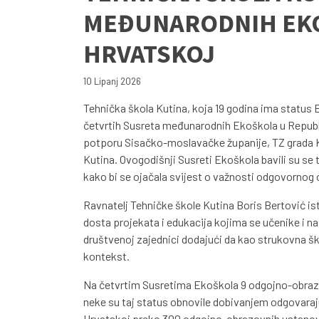
MEĐUNARODNIH EKO
HRVATSKOJ
10 Lipanj 2026
Tehnička škola Kutina, koja 19 godina ima status E
četvrtih Susreta međunarodnih Ekoškola u Republic
potporu Sisačko-moslavačke županije, TZ grada K
Kutina. Ovogodišnji Susreti Ekoškola bavili su se
kako bi se ojačala svijest o važnosti odgovornog 
Ravnatelj Tehničke škole Kutina Boris Bertović ist
dosta projekata i edukacija kojima se učenike i 
društvenoj zajednici dodajući da kao strukovna ško
kontekst.
Na četvrtim Susretima Ekoškola 9 odgojno-obrazo
neke su taj status obnovile dobivanjem odgovaraju
Hrvatskoj preko 300 odgojno-obrazovnih ustano