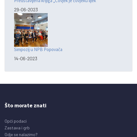
Predstavljena knjiga „Čovjek je čovjeku lijek“
29-06-2023
Simpozij u NPB Popovača
14-06-2023
Što morate znati
Opći podaci
Zastava i grb
Gdje se nalazimo?