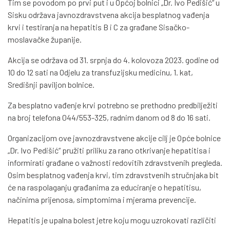
Tim se povodom po prvi put i u Općoj bolnici „Dr. Ivo Pedišić“ u
Sisku održava javnozdravstvena akcija besplatnog vađenja
krvi i testiranja na hepatitis B i C za građane Sisačko-
moslavačke županije.
Akcija se održava od 31. srpnja do 4. kolovoza 2023. godine od
10 do 12 sati na Odjelu za transfuzijsku medicinu, 1. kat,
Središnji paviljon bolnice.
Za besplatno vađenje krvi potrebno se prethodno predbilježiti
na broj telefona 044/553-325, radnim danom od 8 do 16 sati.
Organizacijom ove javnozdravstvene akcije cilj je Opće bolnice
„Dr. Ivo Pedišić“ pružiti priliku za rano otkrivanje hepatitisa i
informirati građane o važnosti redovitih zdravstvenih pregleda.
Osim besplatnog vađenja krvi, tim zdravstvenih stručnjaka bit
će na raspolaganju građanima za educiranje o hepatitisu,
načinima prijenosa, simptomima i mjerama prevencije.
Hepatitis je upalna bolest jetre koju mogu uzrokovati različiti