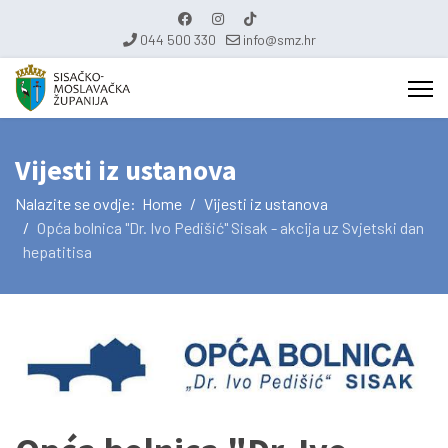
044 500 330
info@smz.hr
Vijesti iz ustanova
Nalazite se ovdje:
Home
Vijesti iz ustanova
Opća bolnica "Dr. Ivo Pedišić" Sisak - akcija uz Svjetski dan
hepatitisa