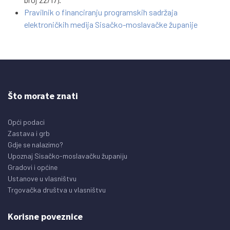
Pravilnik o financiranju programskih sadržaja
elektroničkih medija Sisačko-moslavačke županije
Što morate znati
Opći podaci
Zastava i grb
Gdje se nalazimo?
Upoznaj Sisačko-moslavačku županiju
Gradovi i općine
Ustanove u vlasništvu
Trgovačka društva u vlasništvu
Korisne poveznice