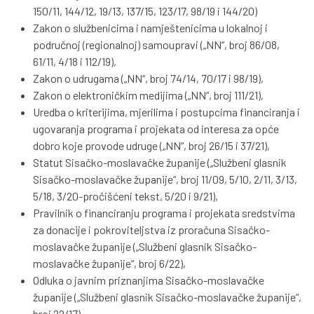
150/11, 144/12, 19/13, 137/15, 123/17, 98/19 i 144/20)
Zakon o službenicima i namještenicima u lokalnoj i
područnoj (regionalnoj) samoupravi („NN“, broj 86/08,
61/11, 4/18 i 112/19),
Zakon o udrugama („NN“, broj 74/14, 70/17 i 98/19),
Zakon o elektroničkim medijima („NN“, broj 111/21),
Uredba o kriterijima, mjerilima i postupcima financiranja i
ugovaranja programa i projekata od interesa za opće
dobro koje provode udruge („NN“, broj 26/15 i 37/21),
Statut Sisačko-moslavačke županije („Službeni glasnik
Sisačko-moslavačke županije“, broj 11/09, 5/10, 2/11, 3/13,
5/18, 3/20-pročišćeni tekst, 5/20 i 9/21),
Pravilnik o financiranju programa i projekata sredstvima
za donacije i pokroviteljstva iz proračuna Sisačko-
moslavačke županije („Službeni glasnik Sisačko-
moslavačke županije“, broj 6/22),
Odluka o javnim priznanjima Sisačko-moslavačke
županije („Službeni glasnik Sisačko-moslavačke županije“,
broj 22/17).