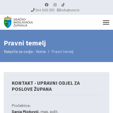
044 500 330
info@smz.hr
Pravni temelj
Nalazite se ovdje:
Home
Pravni temelj
KONTAKT - UPRAVNI ODJEL ZA
POSLOVE ŽUPANA
Pročelnica:
Sanja Mioković
, mag. polit.