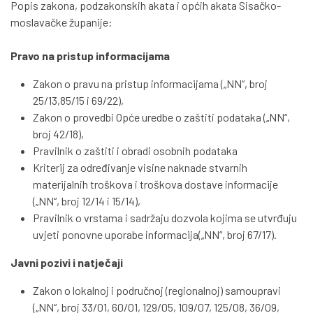
Popis zakona, podzakonskih akata i općih akata Sisačko-
moslavačke županije:
Pravo na pristup informacijama
Zakon o pravu na pristup informacijama („NN“, broj
25/13,85/15 i 69/22),
Zakon o provedbi Opće uredbe o zaštiti podataka („NN“,
broj 42/18),
Pravilnik o zaštiti i obradi osobnih podataka
Kriterij za određivanje visine naknade stvarnih
materijalnih troškova i troškova dostave informacije
(„NN“, broj 12/14 i 15/14),
Pravilnik o vrstama i sadržaju dozvola kojima se utvrđuju
uvjeti ponovne uporabe informacija(„NN“, broj 67/17).
Javni pozivi i natječaji
Zakon o lokalnoj i područnoj (regionalnoj) samoupravi
(„NN“, broj 33/01, 60/01, 129/05, 109/07, 125/08, 36/09,