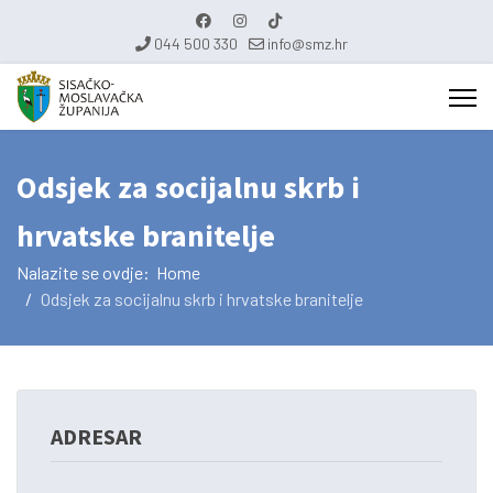
044 500 330
info@smz.hr
Odsjek za socijalnu skrb i
hrvatske branitelje
Nalazite se ovdje:
Home
Odsjek za socijalnu skrb i hrvatske branitelje
ADRESAR