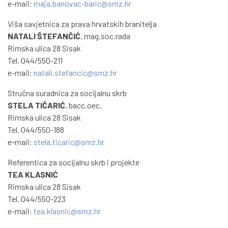
e-mail:
maja.banovac-baric@smz.hr
Viša savjetnica za prava hrvatskih branitelja
NATALI ŠTEFANČIĆ
, mag.soc.rada
Rimska ulica 28 Sisak
Tel. 044/550-211
e-mail:
natali.stefancic@smz.hr
Stručna suradnica za socijalnu skrb
STELA TIČARIĆ
, bacc.oec.
Rimska ulica 28 Sisak
Tel. 044/550-188
e-mail:
stela.ticaric@smz.hr
Referentica za socijalnu skrb i projekte
TEA KLASNIĆ
Rimska ulica 28 Sisak
Tel. 044/550-223
e-mail:
tea.klasnic@smz.hr