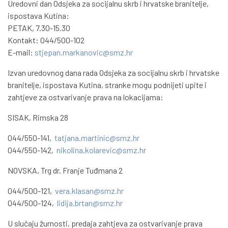
Uredovni dan Odsjeka za socijalnu skrb i hrvatske branitelje,
ispostava Kutina:
PETAK, 7.30-15.30
Kontakt: 044/500-102
E-mail:
stjepan.markanovic@smz.hr
Izvan uredovnog dana rada Odsjeka za socijalnu skrb i hrvatske
branitelje, ispostava Kutina, stranke mogu podnijeti upite i
zahtjeve za ostvarivanje prava na lokacijama:
SISAK, Rimska 28
044/550-141,
tatjana.martinic@smz.hr
044/550-142,
nikolina.kolarevic@smz.hr
NOVSKA, Trg dr. Franje Tuđmana 2
044/500-121,
vera.klasan@smz.hr
044/500-124,
lidija.brtan@smz.hr
U slučaju žurnosti, predaja zahtjeva za ostvarivanje prava