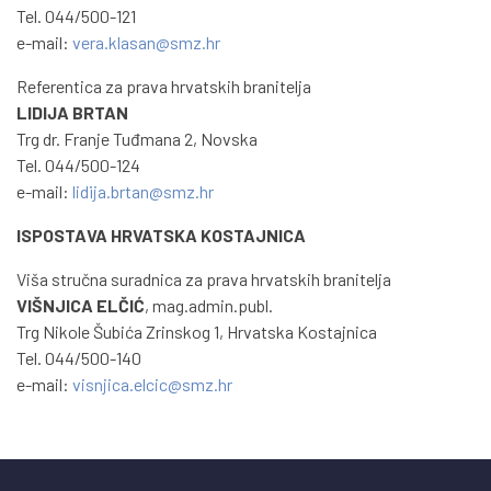
Tel. 044/500-121
e-mail:
vera.klasan@smz.hr
Referentica za prava hrvatskih branitelja
LIDIJA BRTAN
Trg dr. Franje Tuđmana 2, Novska
Tel. 044/500-124
e-mail:
lidija.brtan@smz.hr
ISPOSTAVA HRVATSKA KOSTAJNICA
Viša stručna suradnica za prava hrvatskih branitelja
VIŠNJICA ELČIĆ
, mag.admin.publ.
Trg Nikole Šubića Zrinskog 1, Hrvatska Kostajnica
Tel. 044/500-140
e-mail:
visnjica.elcic@smz.hr