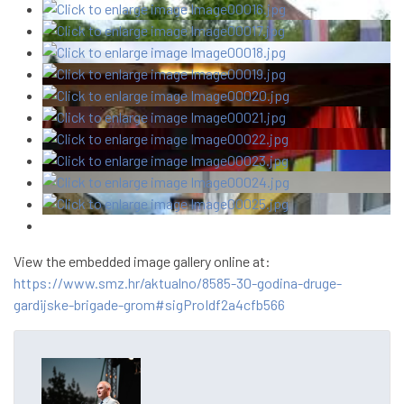
View the embedded image gallery online at:
https://www.smz.hr/aktualno/8585-30-godina-druge-
gardijske-brigade-grom#sigProIdf2a4cfb566