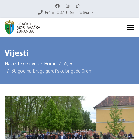
044 500 330
info@smz.hr
Vijesti
Nalazite se ovdje:
Home
Vijesti
30 godina Druge gardijske brigade Grom