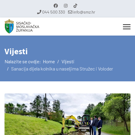
044 500 330
info@smz.hr
Vijesti
Nalazite se ovdje:
Home
Vijesti
Sanacija dijela kolnika u naseljima Stružec i Voloder