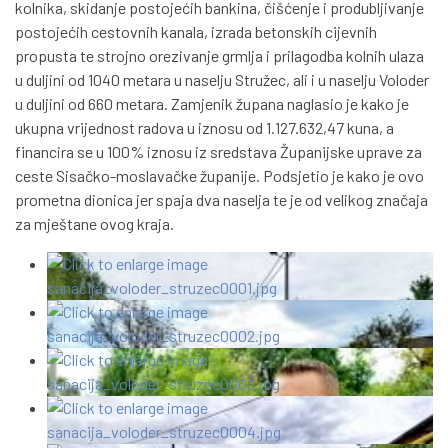
kolnika, skidanje postojećih bankina, čišćenje i produbljivanje
postojećih cestovnih kanala, izrada betonskih cijevnih
propusta te strojno orezivanje grmlja i prilagodba kolnih ulaza
u duljini od 1040 metara u naselju Stružec, ali i u naselju Voloder
u duljini od 660 metara. Zamjenik župana naglasio je kako je
ukupna vrijednost radova u iznosu od 1.127.632,47 kuna, a
financira se u 100% iznosu iz sredstava Županijske uprave za
ceste Sisačko-moslavačke županije. Podsjetio je kako je ovo
prometna dionica jer spaja dva naselja te je od velikog značaja
za mještane ovog kraja.