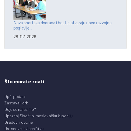
Nova sportska dvorana i hostel otvaraju novo razvojno
poglavlje...
28-07-2026
Što morate znati
Opći podaci
Zastava i grb
Gdje se nalazimo?
Upoznaj Sisačko-moslavačku županiju
Gradovi i općine
Ustanove u vlasništvu