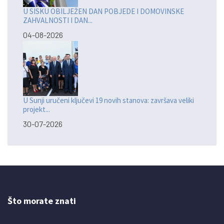
U SISKU OBILJEŽEN DAN POBJEDE I DOMOVINSKE
ZAHVALNOSTI I DAN...
04-08-2026
U Sunji uručeni ključevi 19 novih stanova: završava veliki
projekt...
30-07-2026
Što morate znati