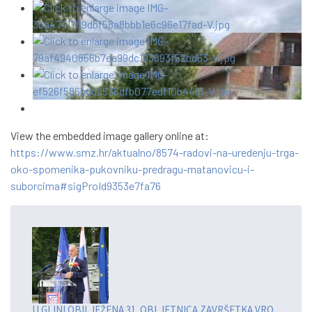
View the embedded image gallery online at:
https://www.smz.hr/aktualno/8574-radovi-na-uredenju-trga-
oko-spomenika-pukovniku-predragu-matanovicu-i-
suborcima#sigProId9353e7fa76
U GLINI OBILJEŽENA 31. OBLJETNICA ZAVRŠETKA VRO