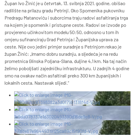
Župan Ivo Žinić je u četvrtak, 13. svibnja 2021. godine, obišao
radilište na prilazu gradu Petrinji. Oko Spomenika pukovniku
Predragu Matanoviću i suborcima traju radovi asfaltiranja trga
na kojem je spomenik i pristupne ceste. Radovi se izvode po
provjereno učinkovitom modelu 50:50, odnosno u tom ih
omjeru sufinanciraju Grad Petrinja i Županijska uprava za
ceste. Nije ovo jedini primjer suradnje s Petrinjom rekao je
župan Žinić: „Imamo dobru suradnju, a sljedeća je na redu
prometnica Glinska Poljana-Slana, duljine 4,1 km. Na taj način
želimo poboljšati zajedničku infrastrukturu. U zadnjih 4 godine
smo na ovakav način asfaltirali preko 300 km županijskih i
lokalnih cesta. Nastavak slijedi.“