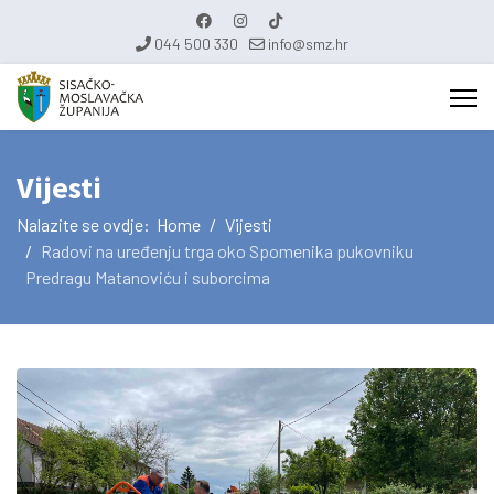
044 500 330
info@smz.hr
Vijesti
Nalazite se ovdje:
Home
Vijesti
Radovi na uređenju trga oko Spomenika pukovniku
Predragu Matanoviću i suborcima