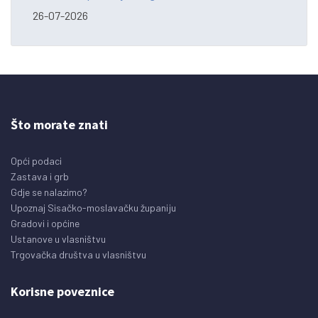
26-07-2026
Što morate znati
Opći podaci
Zastava i grb
Gdje se nalazimo?
Upoznaj Sisačko-moslavačku županiju
Gradovi i općine
Ustanove u vlasništvu
Trgovačka društva u vlasništvu
Korisne poveznice