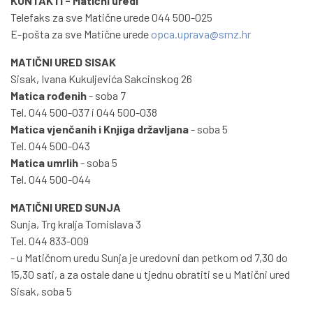
KONTAKTI - Matični uredi
Telefaks za sve Matične urede 044 500-025
E-pošta za sve Matične urede
opca.uprava@smz.hr
MATIČNI URED SISAK
Sisak, Ivana Kukuljevića Sakcinskog 26
Matica rođenih
- soba 7
Tel. 044 500-037 i 044 500-038
Matica vjenčanih i Knjiga državljana
- soba 5
Tel. 044 500-043
Matica umrlih
- soba 5
Tel. 044 500-044
MATIČNI URED SUNJA
Sunja, Trg kralja Tomislava 3
Tel. 044 833-009
- u Matičnom uredu Sunja je uredovni dan petkom od 7,30 do
15,30 sati, a za ostale dane u tjednu obratiti se u Matični ured
Sisak, soba 5