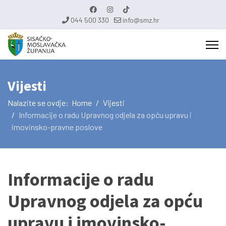
044 500 330
info@smz.hr
Vijesti
Nalazite se ovdje:
Home
Vijesti
Informacije o radu Upravnog odjela za opću upravu i
imovinsko-pravne poslove
Informacije o radu
Upravnog odjela za opću
upravu i imovinsko-