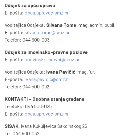
Odsjek za opću upravu
E-pošta:
opca.uprava@smz.hr
Voditeljica Odsjeka:
Silvana Tome
, mag. admin. publi.
E-pošta:
silvana.tome@smz.hr
Telefon: 044 500-003
Odsjek za imovinsko-pravne poslove
E-pošta:
imovinsko-pravni@smz.hr
Voditeljica Odsjeka:
Ivana Pavičić
, mag. iur.
E-pošta:
ivana.pavicic@smz.hr
Telefon: 044 500-092
KONTAKTI – Osobna stanja građana
Telefaks: 044 500-025
E-pošta:
opca.uprava@smz.hr
SISAK
, Ivana Kukuljevića Sakcinskog 26
Tel. 044 500-032