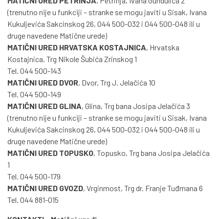
MATIČNI URED PETRINJA
, Petrinja, Ivana Gundulića 2
(trenutno nije u funkciji – stranke se mogu javiti u Sisak, Ivana
Kukuljevića Sakcinskog 26, 044 500-032 i 044 500-048 ili u
druge navedene Matične urede)
MATIČNI URED HRVATSKA KOSTAJNICA
, Hrvatska
Kostajnica, Trg Nikole Šubića Zrinskog 1
Tel. 044 500-143
MATIČNI URED DVOR
, Dvor, Trg J. Jelačića 10
Tel. 044 500-149
MATIČNI URED GLINA
, Glina, Trg bana Josipa Jelačića 3
(trenutno nije u funkciji – stranke se mogu javiti u Sisak, Ivana
Kukuljevića Sakcinskog 26, 044 500-032 i 044 500-048 ili u
druge navedene Matične urede)
MATIČNI URED TOPUSKO
, Topusko, Trg bana Josipa Jelačića
1
Tel. 044 500-179
MATIČNI URED GVOZD
, Vrginmost, Trg dr. Franje Tuđmana 6
Tel. 044 881-015