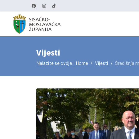
Vijesti
Nalazite se ovdje:
Home
Vijesti
Središnja m