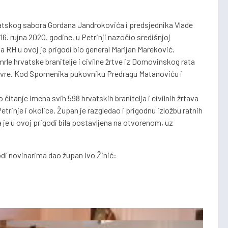
rvatskog sabora Gordana Jandrokovića i predsjednika Vlade
6. rujna 2020. godine, u Petrinji nazočio središnjoj
a RH u ovoj je prigodi bio general Marijan Mareković.
rle hrvatske branitelje i civilne žrtve iz Domovinskog rata
Lovre. Kod Spomenika pukovniku Predragu Matanoviću i
o čitanje imena svih 598 hrvatskih branitelja i civilnih žrtava
trinje i okolice. Župan je razgledao i prigodnu izložbu ratnih
 je u ovoj prigodi bila postavljena na otvorenom, uz
odi novinarima dao župan Ivo Žinić: