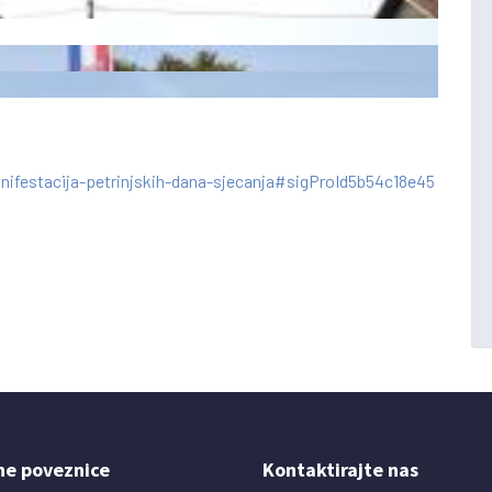
nifestacija-petrinjskih-dana-sjecanja#sigProId5b54c18e45
ne poveznice
Kontaktirajte nas