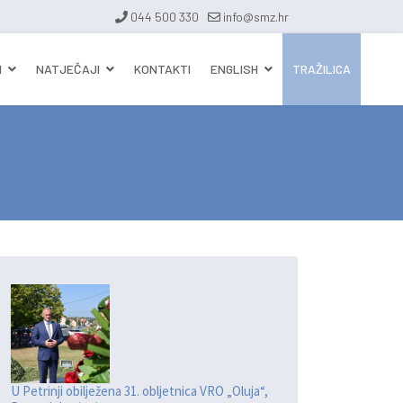
044 500 330
info@smz.hr
I
NATJEČAJI
KONTAKTI
ENGLISH
TRAŽILICA
U Petrinji obilježena 31. obljetnica VRO „Oluja“,