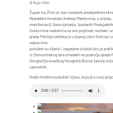
16 Rujan 2020
Župan Ivo Žinić je, kao izaslanik predsjednika H
Republike Hrvatske Andreja Plenkovića, u srijedu, 1
manifestaciji Dana sjećanja. Izaslanik Predsjednik
Sveta misa zadušnica za sve poginule, nestale i um
grada Petrinje održana je u župnoj crkvi Svetog 
suborcima
položeni su vijenci i zapaljene svijeće,što je pratil
iz Domovinskog rata stradalih na području grada Pe
fotografija sisačkog fotografa Borisa Savića, koja
spomenik.
Ovdje možete poslušati izjavu, koju je u ovoj prig