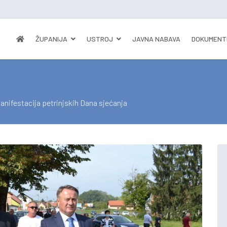
ŽUPANIJA
USTROJ
JAVNA NABAVA
DOKUMENT
anifestacija petrinjskih Dana sjećanja