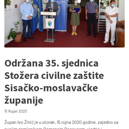
Održana 35. sjednica
Stožera civilne zaštite
Sisačko-moslavačke
županije
15 Rujan 2020
Župan Ivo Žinić je u utorak, 15.rujna 2020 godine, zajedno sa
svojim zamjenikom Romanom Rosavcem, ujedno i