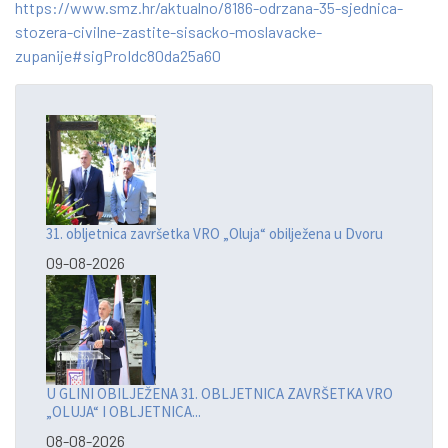
https://www.smz.hr/aktualno/8186-odrzana-35-sjednica-
stozera-civilne-zastite-sisacko-moslavacke-
zupanije#sigProIdc80da25a60
31. obljetnica završetka VRO „Oluja“ obilježena u Dvoru
09-08-2026
U GLINI OBILJEŽENA 31. OBLJETNICA ZAVRŠETKA VRO
„OLUJA“ I OBLJETNICA...
08-08-2026