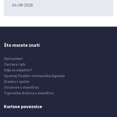
04-08-2026
Što morate znati
Opći podaci
Zastava i grb
Gdje se nalazimo?
Upoznaj Sisačko-moslavačku županiju
Gradovi i općine
Ustanove u vlasništvu
Trgovačka društva u vlasništvu
Korisne poveznice