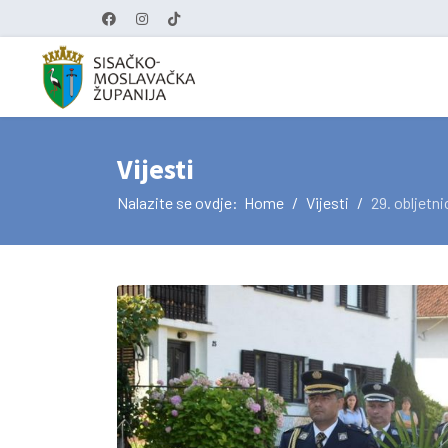
Vijesti
Nalazite se ovdje:
Home
Vijesti
29. obljetni