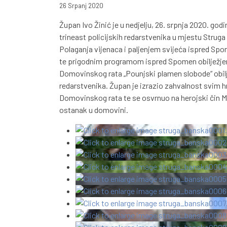
26 Srpanj 2020
Župan Ivo Žinić je u nedjelju, 26. srpnja 2020. god
trineast policijskih redarstvenika u mjestu Strug
Polaganja vijenaca i paljenjem svijeća ispred Sp
te prigodnim programom ispred Spomen obilježjem po
Domovinskog rata „Pounjski plamen slobode“ obiljež
redarstvenika. Župan je izrazio zahvalnost svim h
Domovinskog rata te se osvrnuo na herojski čin Mi
ostanak u domovini.