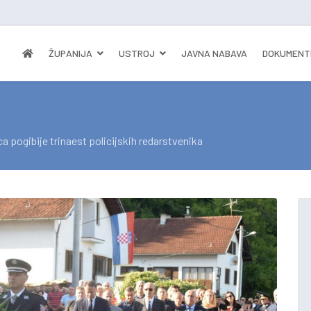
ŽUPANIJA
USTROJ
JAVNA NABAVA
DOKUMENT
ca pogibije trinaest policijskih redarstvenika