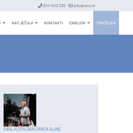
044 500 330
info@smz.hr
I
NATJEČAJI
KONTAKTI
ENGLISH
TRAŽILICA
OBILJEŽEN DAN GRADA GLINE