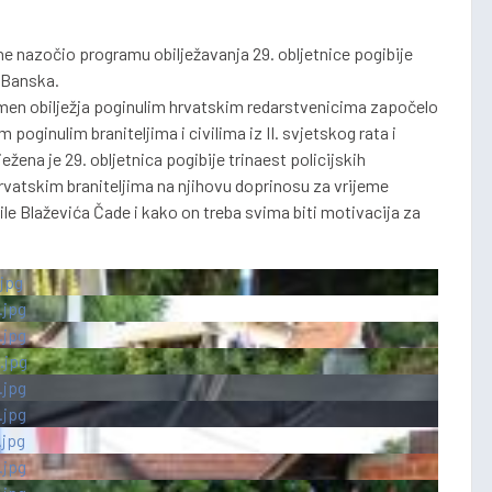
ine nazočio programu obilježavanja 29. obljetnice pogibije
a Banska.
omen obilježja poginulim hrvatskim redarstvenicima započelo
ginulim braniteljima i civilima iz II. svjetskog rata i
ena je 29. obljetnica pogibije trinaest policijskih
rvatskim braniteljima na njihovu doprinosu za vrijeme
le Blaževića Čade i kako on treba svima biti motivacija za