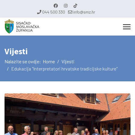
044 500 330
info@smz.hr
Vijesti
Nalazite se ovdje:
Home
Vijesti
Edukacija "Interpretatori hrvatske tradicijske kulture"