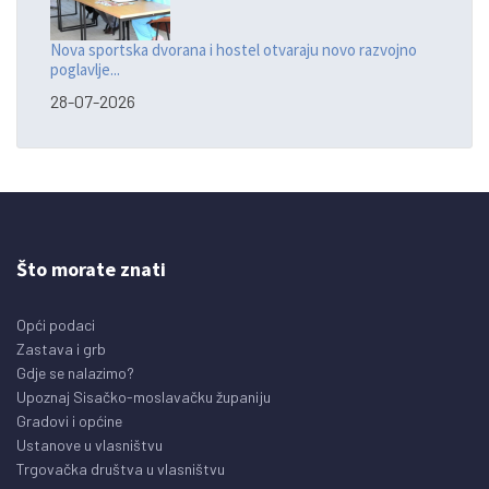
Nova sportska dvorana i hostel otvaraju novo razvojno
poglavlje...
28-07-2026
Što morate znati
Opći podaci
Zastava i grb
Gdje se nalazimo?
Upoznaj Sisačko-moslavačku županiju
Gradovi i općine
Ustanove u vlasništvu
Trgovačka društva u vlasništvu