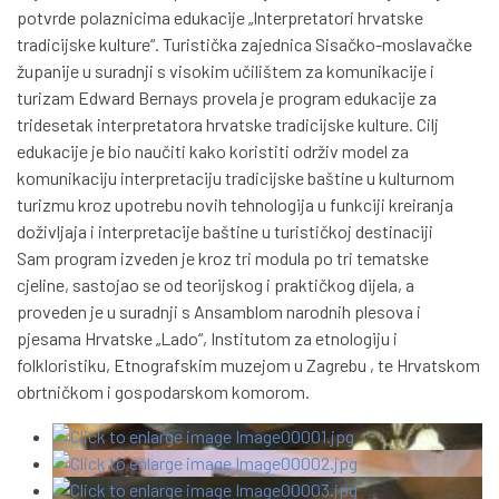
potvrde polaznicima edukacije „Interpretatori hrvatske
tradicijske kulture“. Turistička zajednica Sisačko-moslavačke
županije u suradnji s visokim učilištem za komunikacije i
turizam Edward Bernays provela je program edukacije za
tridesetak interpretatora hrvatske tradicijske kulture. Cilj
edukacije je bio naučiti kako koristiti održiv model za
komunikaciju interpretaciju tradicijske baštine u kulturnom
turizmu kroz upotrebu novih tehnologija u funkciji kreiranja
doživljaja i interpretacije baštine u turističkoj destinaciji
Sam program izveden je kroz tri modula po tri tematske
cjeline, sastojao se od teorijskog i praktičkog dijela, a
proveden je u suradnji s Ansamblom narodnih plesova i
pjesama Hrvatske „Lado“, Institutom za etnologiju i
folkloristiku, Etnografskim muzejom u Zagrebu , te Hrvatskom
obrtničkom i gospodarskom komorom.