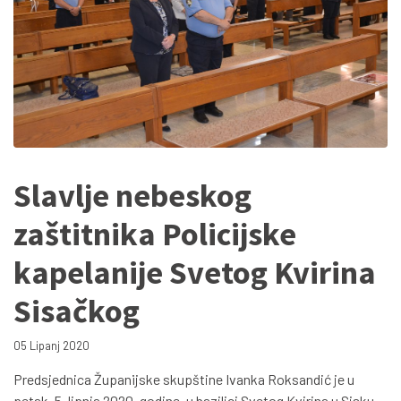
Slavlje nebeskog
zaštitnika Policijske
kapelanije Svetog Kvirina
Sisačkog
05 Lipanj 2020
Predsjednica Županijske skupštine Ivanka Roksandić je u
petak, 5. lipnja 2020. godine, u bazilici Svetog Kvirina u Sisku