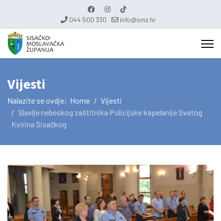
044 500 330
info@smz.hr
Vijesti
Nalazite se ovdje:
Home
Vijesti
Slavlje nebeskog zaštitnika Policijske kapelanije Svetog
Kvirina Sisačkog