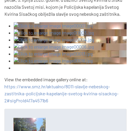
nazočila Svetoj misi, kojom je Policijska kapelanija Svetog
Kvirina Sisačkog obilježila slavlje svog nebeskog zaštitnika.
View the embedded image gallery online at:
https://www.smz.hr/aktualno/8011-slavlje-nebeskog-
zastitnika-policijske-kapelanije-svetog-kvirina-sisackog-
2#sigProId417a4571b6