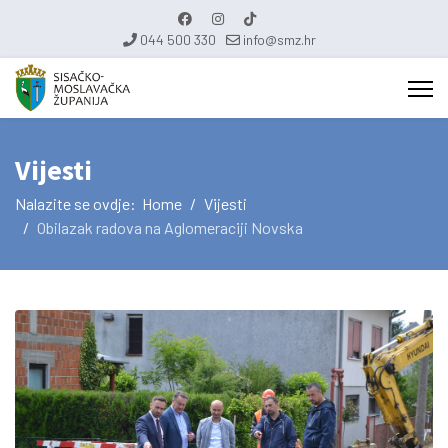
044 500 330
info@smz.hr
Vijesti
Nalazite se ovdje:
Home
Vijesti
Obilazak radova na Aglomeraciji Novska