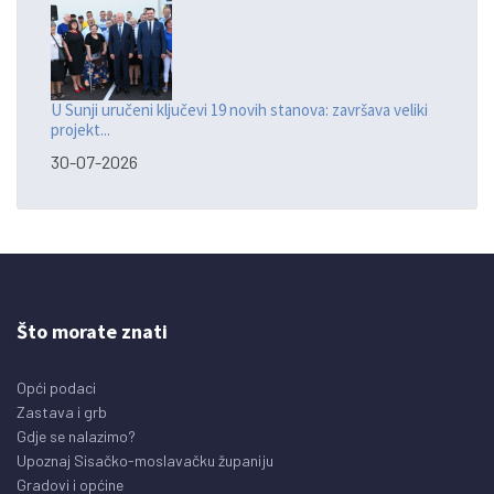
U Sunji uručeni ključevi 19 novih stanova: završava veliki
projekt...
30-07-2026
Što morate znati
Opći podaci
Zastava i grb
Gdje se nalazimo?
Upoznaj Sisačko-moslavačku županiju
Gradovi i općine