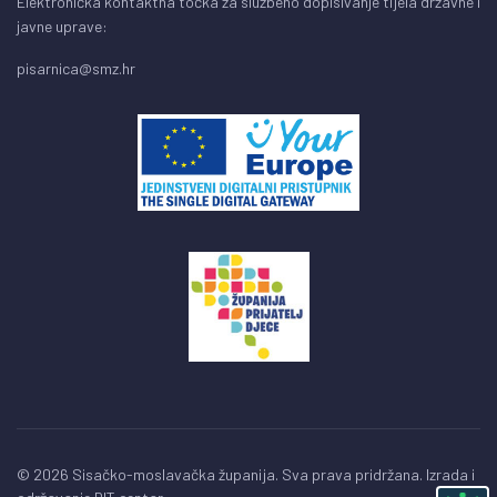
Elektronička kontaktna točka za službeno dopisivanje tijela državne i
javne uprave:
pisarnica@smz.hr
© 2026 Sisačko-moslavačka županija. Sva prava pridržana. Izrada i