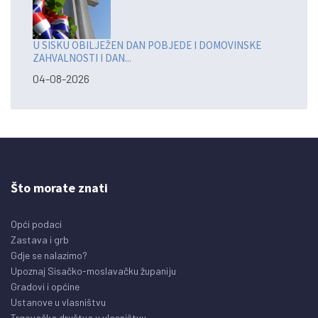
U SISKU OBILJEŽEN DAN POBJEDE I DOMOVINSKE
ZAHVALNOSTI I DAN...
04-08-2026
Što morate znati
Opći podaci
Zastava i grb
Gdje se nalazimo?
Upoznaj Sisačko-moslavačku županiju
Gradovi i općine
Ustanove u vlasništvu
Trgovačka društva u vlasništvu