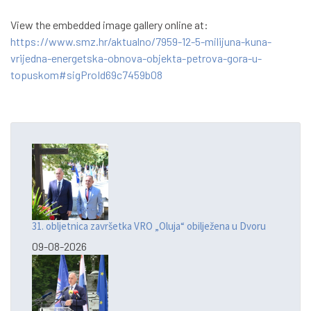
View the embedded image gallery online at:
https://www.smz.hr/aktualno/7959-12-5-milijuna-kuna-
vrijedna-energetska-obnova-objekta-petrova-gora-u-
topuskom#sigProId69c7459b08
31. obljetnica završetka VRO „Oluja“ obilježena u Dvoru
09-08-2026