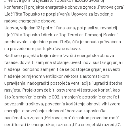
konferenciji projekta energetske obnove zgrade „Petrova gora“
Lječilišta Topusko te potpisivanju Ugovora za izvođenje
radova energetske obnove.
Ugovor, vrijedan 12 i pol milijuna kuna, potpisali su ravnatelj
Lječilišta Topusko i direktor Top Termi dr. Domagoj Mosler i
predstavnici zajednice ponuditelja, čija je ponuda prihvaćena
na provedenom postupku javne nabave.
Radi se o projektu kojim de se izvršiti energetska obnova
fasade, dovršiti zamjena stolarije, uvesti novi sustav grijanja i
hlađenja, odnosno zamijenit će se postojeće grijanje i uvesti
hlađenje primjenom ventilokonvektora s automatikom
upravljanja, nadograditi postojeća ventilacija i ugraditi štedna
rasvjeta. Projektom će biti ostvarene višestruke koristi, kao
što je smanjenje emisije CO2, smanjenje potrošnje energije i
povezanih troškova, povećanja korištenja obnovljivih izvora
energije te povećanje udobnosti boravka zaposlenika i
pacijenata, a zgrada „Petrova gora“ će nakon provedbe moći
certificirati iz energetskog razreda „D“ u energetski razred „C“.