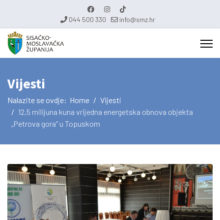
044 500 330
info@smz.hr
Vijesti
Nalazite se ovdje:
Home
Vijesti
12,5 milijuna kuna vrijedna energetska obnova objekta
„Petrova gora“ u Topuskom