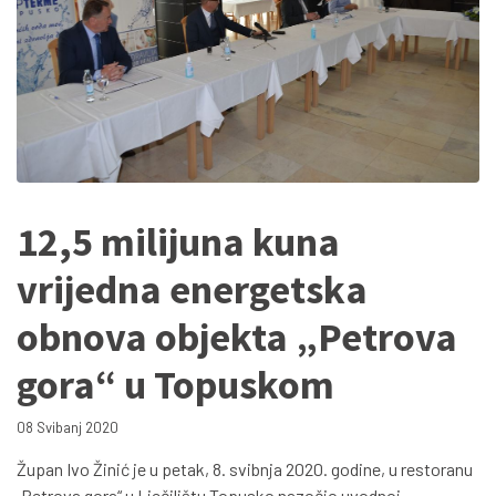
12,5 milijuna kuna
vrijedna energetska
obnova objekta „Petrova
gora“ u Topuskom
08 Svibanj 2020
Župan Ivo Žinić je u petak, 8. svibnja 2020. godine, u restoranu
„Petrova gora“ u Lječilištu Topusko nazočio uvodnoj