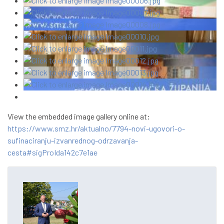
View the embedded image gallery online at:
https://www.smz.hr/aktualno/7794-novi-ugovori-o-
sufinaciranju-izvanrednog-odrzavanja-
cesta#sigProIda142c7e1ae