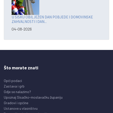
U SISKU OBILJEŽEN DAN POBJEDE I DOMOVINSKE
ZAHVALNOSTI I DAN...
04-08-2026
Što morate znati
Opći podaci
Zastava i grb
Gdje se nalazimo?
Upoznaj Sisačko-moslavačku županiju
Gradovi i općine
Ustanove u vlasništvu