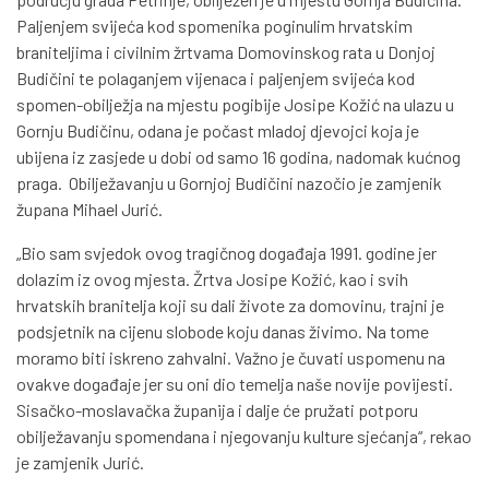
Paljenjem svijeća kod spomenika poginulim hrvatskim
braniteljima i civilnim žrtvama Domovinskog rata u Donjoj
Budičini te polaganjem vijenaca i paljenjem svijeća kod
spomen-obilježja na mjestu pogibije Josipe Kožić na ulazu u
Gornju Budičinu, odana je počast mladoj djevojci koja je
ubijena iz zasjede u dobi od samo 16 godina, nadomak kućnog
praga. Obilježavanju u Gornjoj Budičini nazočio je zamjenik
župana Mihael Jurić.
„Bio sam svjedok ovog tragičnog događaja 1991. godine jer
dolazim iz ovog mjesta. Žrtva Josipe Kožić, kao i svih
hrvatskih branitelja koji su dali živote za domovinu, trajni je
podsjetnik na cijenu slobode koju danas živimo. Na tome
moramo biti iskreno zahvalni. Važno je čuvati uspomenu na
ovakve događaje jer su oni dio temelja naše novije povijesti.
Sisačko-moslavačka županija i dalje će pružati potporu
obilježavanju spomendana i njegovanju kulture sjećanja“, rekao
je zamjenik Jurić.