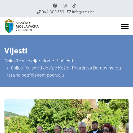
044 500 330
info@smz.hr
Vijesti
Nalazite se ovdje:
Home
Vijesti
Obljetnica smrti Josipe Kožić: Prva žrtva Domovinskog
rata na petrinjskom području