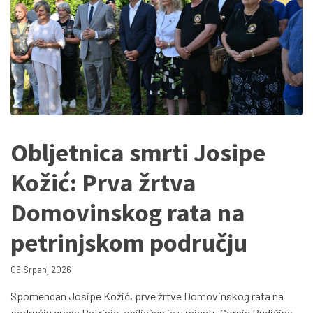
Obljetnica smrti Josipe
Kožić: Prva žrtva
Domovinskog rata na
petrinjskom području
06 Srpanj 2026
Spomendan Josipe Kožić, prve žrtve Domovinskog rata na
području grada Petrinje, obilježen je u mjestu Gornja Budičina.