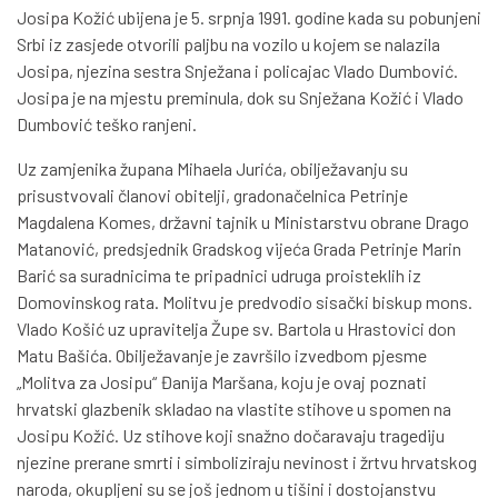
Josipa Kožić ubijena je 5. srpnja 1991. godine kada su pobunjeni
Srbi iz zasjede otvorili paljbu na vozilo u kojem se nalazila
Josipa, njezina sestra Snježana i policajac Vlado Dumbović.
Josipa je na mjestu preminula, dok su Snježana Kožić i Vlado
Dumbović teško ranjeni.
Uz zamjenika župana Mihaela Jurića, obilježavanju su
prisustvovali članovi obitelji, gradonačelnica Petrinje
Magdalena Komes, državni tajnik u Ministarstvu obrane Drago
Matanović, predsjednik Gradskog vijeća Grada Petrinje Marin
Barić sa suradnicima te pripadnici udruga proisteklih iz
Domovinskog rata. Molitvu je predvodio sisački biskup mons.
Vlado Košić uz upravitelja Župe sv. Bartola u Hrastovici don
Matu Bašića. Obilježavanje je završilo izvedbom pjesme
„Molitva za Josipu“ Đanija Maršana, koju je ovaj poznati
hrvatski glazbenik skladao na vlastite stihove u spomen na
Josipu Kožić. Uz stihove koji snažno dočaravaju tragediju
njezine prerane smrti i simboliziraju nevinost i žrtvu hrvatskog
naroda, okupljeni su se još jednom u tišini i dostojanstvu