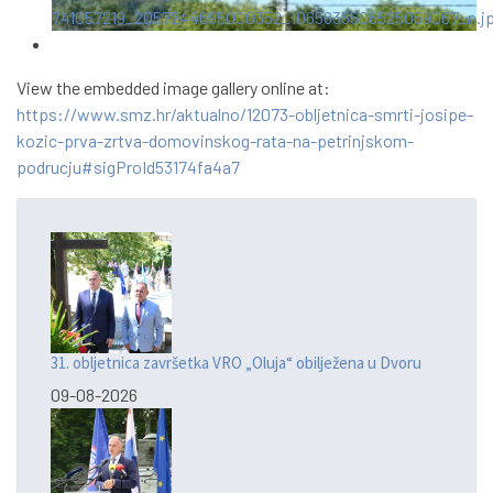
View the embedded image gallery online at:
https://www.smz.hr/aktualno/12073-obljetnica-smrti-josipe-
kozic-prva-zrtva-domovinskog-rata-na-petrinjskom-
podrucju#sigProId53174fa4a7
31. obljetnica završetka VRO „Oluja“ obilježena u Dvoru
09-08-2026