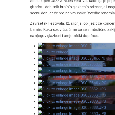
Siscia Open Jazz & Blues Festival, kako ga je prij
gitarist i dobitnik brojnih glazbenih priznanja i n
scenu donijet će brojne vrhunske izvedbe renomira
Završetak Festivala, 12. srpnja, obilježit će kon
Damiru Kukuruzoviću, čime će se simbolično zaklj
na njegov glazbeni i umjetnički doprinos.