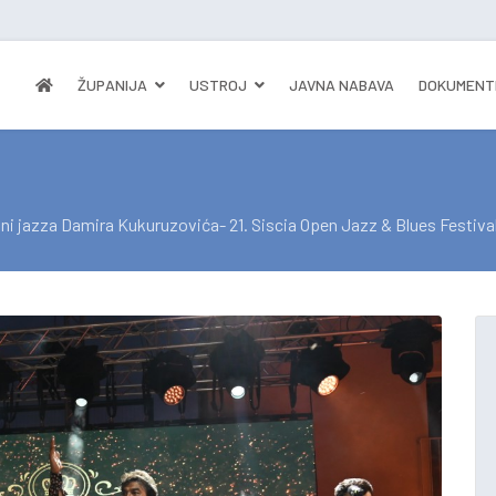
ŽUPANIJA
USTROJ
JAVNA NABAVA
DOKUMENT
ni jazza Damira Kukuruzovića- 21. Siscia Open Jazz & Blues Festiva