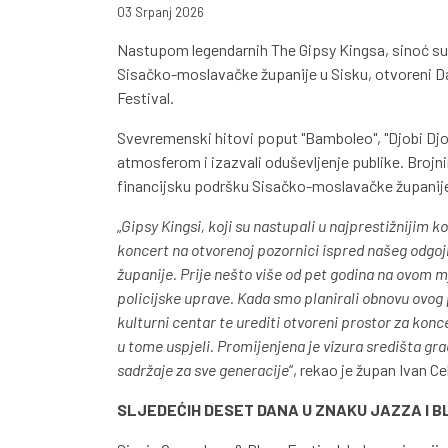
03 Srpanj 2026
Nastupom legendarnih The Gipsy Kingsa, sinoć su
Sisačko-moslavačke županije u Sisku, otvoreni Da
Festival.
Svevremenski hitovi poput "Bamboleo", "Djobi Djoba
atmosferom i izazvali oduševljenje publike. Brojni
financijsku podršku Sisačko-moslavačke županije, 
„
Gipsy Kingsi, koji su nastupali u najprestižnijim 
koncert na otvorenoj pozornici ispred našeg odgo
županije. Prije nešto više od pet godina na ovom m
policijske uprave. Kada smo planirali obnovu ovog 
kulturni centar te urediti otvoreni prostor za konc
u tome uspjeli. Promijenjena je vizura središta gra
sadržaje za sve generacije
“, rekao je župan Ivan Ce
SLJEDEĆIH DESET DANA U ZNAKU JAZZA I 