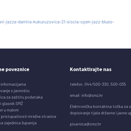
ni-jazza-damira-kukuruzovica-21-siscia-open-jazz-blues-
ne poveznice
Kontaktirajte nas
 informacijama
telefon: 044/500-330, 500-035
vanje s javnošću
email:
info@smz.hr
ica za zaštitu podataka
i glasnik SMŽ
Elektronička kontaktna točka za 
un u malom
dopisivanje tijela državne i javne 
o pristupačnosti mrežne stranice
a zajednica županija
pisarnica@smz.hr