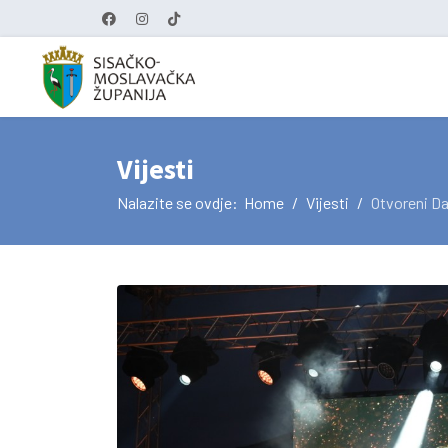
Vijesti
Nalazite se ovdje:
Home
Vijesti
Otvoreni Da