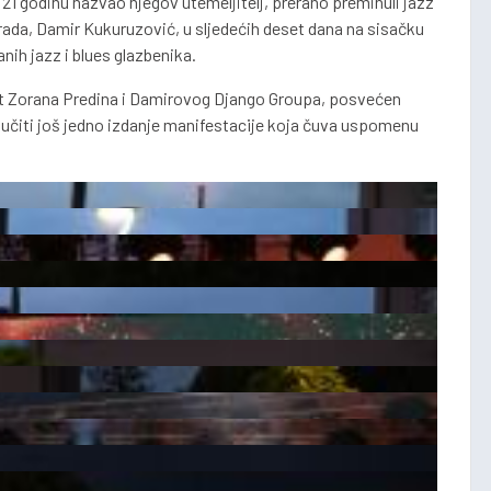
e 21 godinu nazvao njegov utemeljitelj, prerano preminuli jazz
agrada, Damir Kukuruzović, u sljedećih deset dana na sisačku
nih jazz i blues glazbenika.
cert Zorana Predina i Damirovog Django Groupa, posvećen
učiti još jedno izdanje manifestacije koja čuva uspomenu