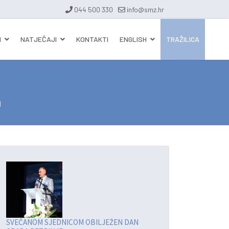
044 500 330
info@smz.hr
I
NATJEČAJI
KONTAKTI
ENGLISH
TRAŽILICA
l
SVEČANOM SJEDNICOM OBILJEŽEN DAN