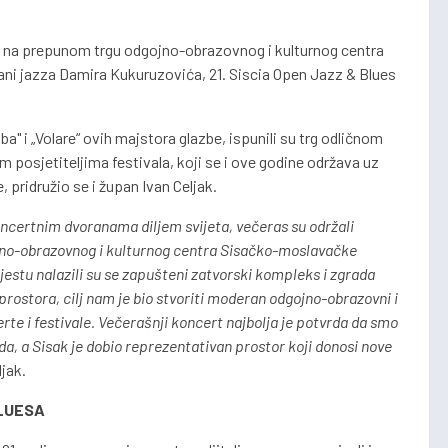
 na prepunom trgu odgojno-obrazovnog i kulturnog centra
ni jazza Damira Kukuruzovića, 21. Siscia Open Jazz & Blues
" i „Volare“ ovih majstora glazbe, ispunili su trg odličnom
m posjetiteljima festivala, koji se i ove godine održava uz
pridružio se i župan Ivan Celjak.
koncertnim dvoranama diljem svijeta, večeras su održali
jno-obrazovnog i kulturnog centra Sisačko-moslavačke
jestu nalazili su se zapušteni zatvorski kompleks i zgrada
prostora, cilj nam je bio stvoriti moderan odgojno-obrazovni i
erte i festivale. Večerašnji koncert najbolja je potvrda da smo
da, a Sisak je dobio reprezentativan prostor koji donosi nove
ljak.
BLUESA