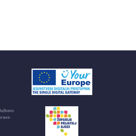
službeno
uprave: