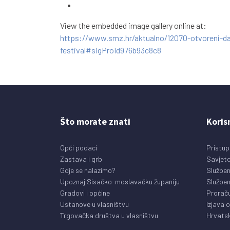
View the embedded image gallery online at:
https://www.smz.hr/aktualno/12070-otvoreni-da
festival#sigProId976b93c8c8
Što morate znati
Koris
Opći podaci
Pristup
Zastava i grb
Savjeto
Gdje se nalazimo?
Služben
Upoznaj Sisačko-moslavačku županiju
Služben
Gradovi i općine
Prorač
Ustanove u vlasništvu
Izjava 
Trgovačka društva u vlasništvu
Hrvatsk