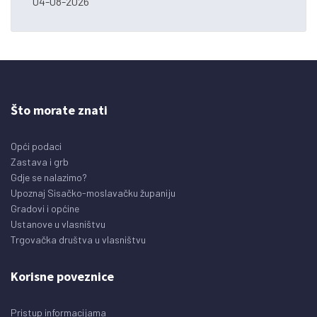
04-08-2026
Što morate znati
Opći podaci
Zastava i grb
Gdje se nalazimo?
Upoznaj Sisačko-moslavačku županiju
Gradovi i općine
Ustanove u vlasništvu
Trgovačka društva u vlasništvu
Korisne poveznice
Pristup informacijama