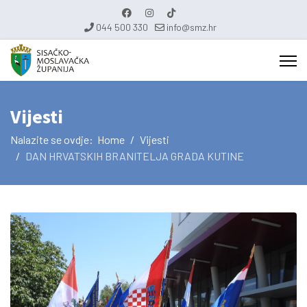
044 500 330
info@smz.hr
Vijesti
Nalazite se ovdje:
Home
Vijesti
DAN HRVATSKIH BRANITELJA GRADA KUTINE