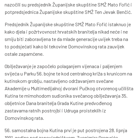
nazočili su predsjednik Županijske skupštine SMŽ Mato Fofić i
potpredsjednica Županijske skupštine SMŽ Ten Jevak Benčić.
Predsjednik Županijske skupštine SMŽ Mato Fofić istaknuo je
kako djela i požrtvovnost hrvatskih branitelja nikad neće i ne
smiju biti zaboravljena te da mlade generacije uvijek treba na
to podsjećati kako bi tekovine Domovinskog rata zauvijek
ostale zapamćene.
Obilježavanje je započelo polaganjem vijenaca i paljenjem
svijeća u Parku 56. bojne te kod centralnog križa s krunicom na
kutinskom groblju, nastavljeno održavanjem svečane
Akademije u Multimedijalnoj dvorani Pučkog otvorenog učilišta
Kutina te mimohodom sudionika svečanog obilježavanja 35.
obljetnice Dana branitelja Grada Kutine predvođenog
zastavama ratnih postrojbi i Udruga proisteklih iz
Domovinskog rata.
56. samostalna bojna Kutina prvi je put postrojena 28. lipnja
1991. godine pod zapovjedništvom Zvonimira Gregurića