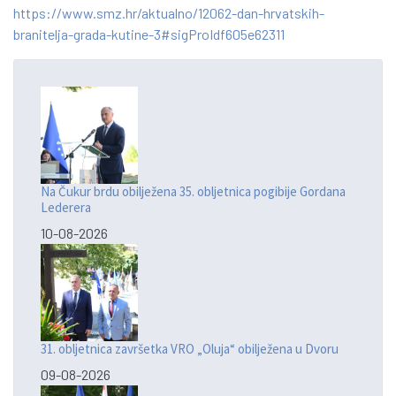
https://www.smz.hr/aktualno/12062-dan-hrvatskih-
branitelja-grada-kutine-3#sigProIdf605e62311
Na Čukur brdu obilježena 35. obljetnica pogibije Gordana
Lederera
10-08-2026
31. obljetnica završetka VRO „Oluja“ obilježena u Dvoru
09-08-2026