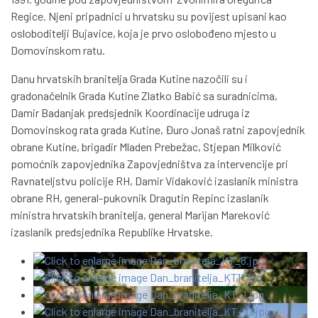
Regice. Njeni pripadnici u hrvatsku su povijest upisani kao
osloboditelji Bujavice, koja je prvo oslobođeno mjesto u
Domovinskom ratu.
Danu hrvatskih branitelja Grada Kutine nazočili su i
gradonačelnik Grada Kutine Zlatko Babić sa suradnicima,
Damir Badanjak predsjednik Koordinacije udruga iz
Domovinskog rata grada Kutine, Đuro Jonaš ratni zapovjednik
obrane Kutine, brigadir Mladen Prebežac, Stjepan Milković
pomoćnik zapovjednika Zapovjedništva za intervencije pri
Ravnateljstvu policije RH, Damir Vidaković izaslanik ministra
obrane RH, general-pukovnik Dragutin Repinc izaslanik
ministra hrvatskih branitelja, general Marijan Mareković
izaslanik predsjednika Republike Hrvatske.