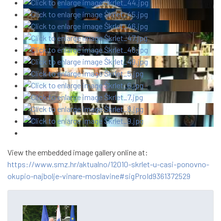
View the embedded image gallery online at:
https://www.smz.hr/aktualno/12010-skrlet-u-casi-ponovno-
okupio-najbolje-vinare-moslavine#sigProId9361372529