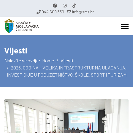
044 500 330
info@smz.hr
Vijesti
Nalazite se ovdje:
Home
Vijesti
2026. GODINA – VELIKA INFRASTRUKTURNA ULAGANJA,
INVESTICIJE U PODUZETNIŠTVO, ŠKOLE, SPORT I TURIZAM