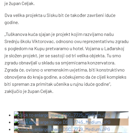
je župan Celjak.
Dva velika projekta u Sisku bit će također završeni iduće
godine.
„Tuškanova kuća sjajan je projekt kojim razvijamo našu
Srednju školu Viktorovac, odnosno ovu reprezentativnu zgradu
s pogledom na Kupu pretvaramo u hotel. Vojarna u Lađarskoj
je složen projekt, jer se sastoji od tri velika objekta. Tu smo
zgradu obnavljali u skladu sa smjernicama konzervatora.
Zgrada će, ovisno o vremenskim uvjetima, biti konstruktivno
obnovljena do kraja godine, a očekujemo da će cijeli kompleks
biti spreman za primitak učenika u rujnu iduće godine“,
zaključio je župan Celjak.