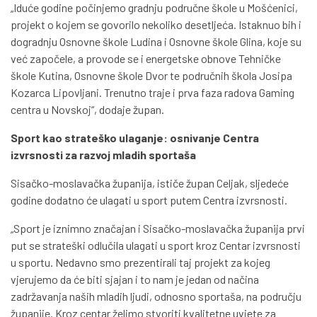
„Iduće godine počinjemo gradnju područne škole u Mošćenici,
projekt o kojem se govorilo nekoliko desetljeća. Istaknuo bih i
dogradnju Osnovne škole Ludina i Osnovne škole Glina, koje su
već započele, a provode se i energetske obnove Tehničke
škole Kutina, Osnovne škole Dvor te područnih škola Josipa
Kozarca Lipovljani. Trenutno traje i prva faza radova Gaming
centra u Novskoj“, dodaje župan.
Sport kao strateško ulaganje: osnivanje Centra
izvrsnosti za razvoj mladih sportaša
Sisačko-moslavačka županija, ističe župan Celjak, sljedeće
godine dodatno će ulagati u sport putem Centra izvrsnosti.
„Sport je iznimno značajan i Sisačko-moslavačka županija prvi
put se strateški odlučila ulagati u sport kroz Centar izvrsnosti
u sportu. Nedavno smo prezentirali taj projekt za kojeg
vjerujemo da će biti sjajan i to nam je jedan od načina
zadržavanja naših mladih ljudi, odnosno sportaša, na području
županije. Kroz centar želimo stvoriti kvalitetne uvjete za