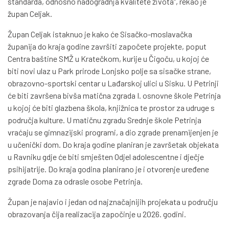
standarda, odnosno nadogradnja kvalitete života“, rekao je
župan Celjak.
Župan Celjak istaknuo je kako će Sisačko-moslavačka
županija do kraja godine završiti započete projekte, poput
Centra baštine SMŽ u Kratečkom, kurije u Čigoču, u kojoj će
biti novi ulaz u Park prirode Lonjsko polje sa sisačke strane,
obrazovno-sportski centar u Lađarskoj ulici u Sisku. U Petrinji
će biti završena bivša matična zgrada I. osnovne škole Petrinja
u kojoj će biti glazbena škola, knjižnica te prostor za udruge s
područja kulture. U matičnu zgradu Srednje škole Petrinja
vraćaju se gimnazijski programi, a dio zgrade prenamijenjen je
u učenički dom. Do kraja godine planiran je završetak objekata
u Ravniku gdje će biti smješten Odjel adolescentne i dječje
psihijatrije. Do kraja godina planirano je i otvorenje uređene
zgrade Doma za odrasle osobe Petrinja.
Župan je najavio i jedan od najznačajnijih projekata u području
obrazovanja čija realizacija započinje u 2026. godini.