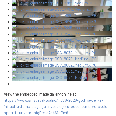
View the embedded image gallery online at:
https://www.smz.hr/aktualno/11776-2026-godina-velika-
infrastrukturna-ulaganja-investicije-u-poduzetnistvo-skole-
sport-i-turizam#sigProId7d461cf9c6