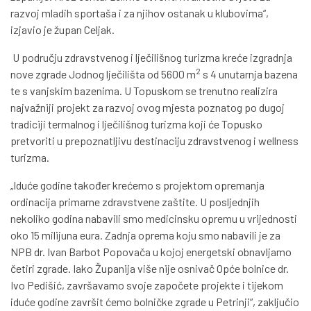
razvoj mladih sportaša i za njihov ostanak u klubovima“,
izjavio je župan Celjak.
U području zdravstvenog i lječilišnog turizma kreće izgradnja
2
nove zgrade Jodnog lječilišta od 5600 m
s 4 unutarnja bazena
te s vanjskim bazenima. U Topuskom se trenutno realizira
najvažniji projekt za razvoj ovog mjesta poznatog po dugoj
tradiciji termalnog i lječilišnog turizma koji će Topusko
pretvoriti u prepoznatljivu destinaciju zdravstvenog i wellness
turizma.
„Iduće godine također krećemo s projektom opremanja
ordinacija primarne zdravstvene zaštite. U posljednjih
nekoliko godina nabavili smo medicinsku opremu u vrijednosti
oko 15 milijuna eura. Zadnja oprema koju smo nabavili je za
NPB dr. Ivan Barbot Popovača u kojoj energetski obnavljamo
četiri zgrade. Iako Županija više nije osnivač Opće bolnice dr.
Ivo Pedišić, završavamo svoje započete projekte i tijekom
iduće godine završit ćemo bolničke zgrade u Petrinji“, zaključio