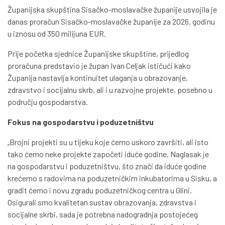
Županijska skupština Sisačko-moslavačke županije usvojila je
danas proračun Sisačko-moslavačke županije za 2026. godinu
u iznosu od 350 milijuna EUR.
Prije početka sjednice Županijske skupštine, prijedlog
proračuna predstavio je župan Ivan Celjak ističući kako
Županija nastavlja kontinuitet ulaganja u obrazovanje,
zdravstvo i socijalnu skrb, ali i u razvojne projekte, posebno u
području gospodarstva.
Fokus na gospodarstvu i poduzetništvu
„Brojni projekti su u tijeku koje ćemo uskoro završiti, ali isto
tako ćemo neke projekte započeti iduće godine. Naglasak je
na gospodarstvu i poduzetništvu, što znači da iduće godine
krećemo s radovima na poduzetničkim inkubatorima u Sisku, a
gradit ćemo i novu zgradu poduzetničkog centra u Glini.
Osigurali smo kvalitetan sustav obrazovanja, zdravstva i
socijalne skrbi, sada je potrebna nadogradnja postojećeg