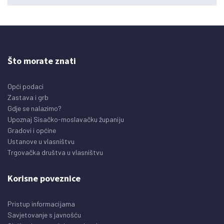
Što morate znati
Opći podaci
Zastava i grb
Gdje se nalazimo?
Upoznaj Sisačko-moslavačku županiju
Gradovi i općine
Ustanove u vlasništvu
Trgovačka društva u vlasništvu
Korisne poveznice
Pristup informacijama
Savjetovanje s javnošću