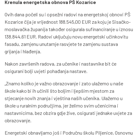
Krenula energetska obnova PŠ Kozarice
Ovih dana počeli su i opsežni radovi na energetskoj obnovi PŠ
Kozarice čija je vrijednost 188.545,00 EUR za koju je Sisačko-
moslavačka županija također osigurala sufinanciranje u iznosu
138.844,61 EUR. Radovi uključuju novu energetski učinkovitu
fasadu, zamjenu unutarnje rasvjete te zamjenu sustava
grijanja i hlađenja.
Nakon završenih radova, za učenike i nastavnike bit će
osigurani bolji uvjeti pohađanja nastave.
„Znamo koliko je važno obrazovanje i zato ulažemo u naše
škole kako bi ih učinili što boljim i ljepšim mjestom za
stjecanje novih znanja i vještina naših učenika. Ulažemo u
škole u ruralnim područjima, jer želimo svim učenicima i
nastavnicima, bez obzira gdje žive, osigurati jednake uvjete za
obrazovanje.
Energetski obnavljamo još i Područnu školu Piljenice, Osnovnu