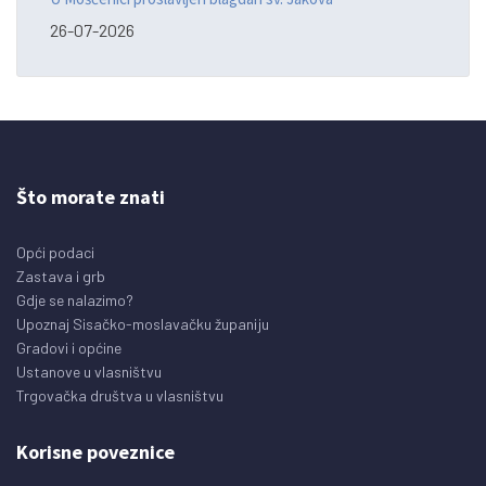
26-07-2026
Što morate znati
Opći podaci
Zastava i grb
Gdje se nalazimo?
Upoznaj Sisačko-moslavačku županiju
Gradovi i općine
Ustanove u vlasništvu
Trgovačka društva u vlasništvu
Korisne poveznice