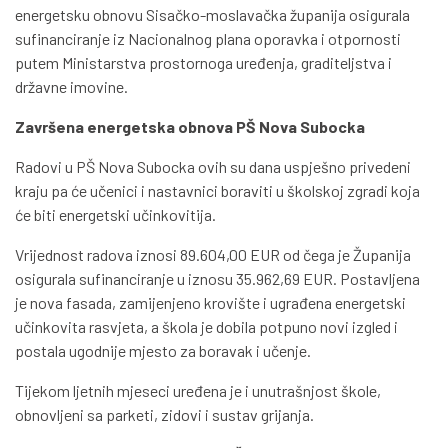
energetsku obnovu Sisačko-moslavačka županija osigurala
sufinanciranje iz Nacionalnog plana oporavka i otpornosti
putem Ministarstva prostornoga uređenja, graditeljstva i
državne imovine.
Završena energetska obnova PŠ Nova Subocka
Radovi u PŠ Nova Subocka ovih su dana uspješno privedeni
kraju pa će učenici i nastavnici boraviti u školskoj zgradi koja
će biti energetski učinkovitija.
Vrijednost radova iznosi 89.604,00 EUR od čega je Županija
osigurala sufinanciranje u iznosu 35.962,69 EUR. Postavljena
je nova fasada, zamijenjeno krovište i ugrađena energetski
učinkovita rasvjeta, a škola je dobila potpuno novi izgled i
postala ugodnije mjesto za boravak i učenje.
Tijekom ljetnih mjeseci uređena je i unutrašnjost škole,
obnovljeni sa parketi, zidovi i sustav grijanja.