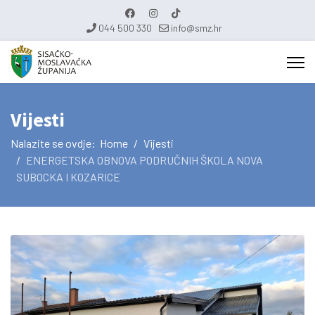
044 500 330
info@smz.hr
Vijesti
Nalazite se ovdje:
Home
Vijesti
ENERGETSKA OBNOVA PODRUČNIH ŠKOLA NOVA
SUBOCKA I KOZARICE