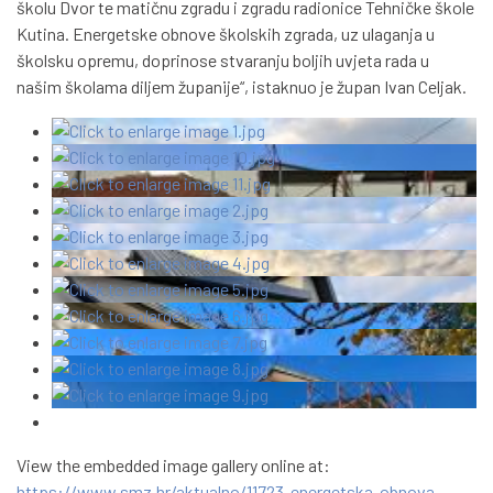
školu Dvor te matičnu zgradu i zgradu radionice Tehničke škole
Kutina. Energetske obnove školskih zgrada, uz ulaganja u
školsku opremu, doprinose stvaranju boljih uvjeta rada u
našim školama diljem županije“, istaknuo je župan Ivan Celjak.
View the embedded image gallery online at:
https://www.smz.hr/aktualno/11723-energetska-obnova-