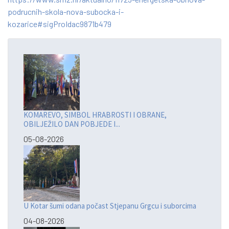
podrucnih-skola-nova-subocka-i-
kozarice#sigProIdac9871b479
KOMAREVO, SIMBOL HRABROSTI I OBRANE,
OBILJEŽILO DAN POBJEDE I...
05-08-2026
U Kotar šumi odana počast Stjepanu Grgcu i suborcima
04-08-2026