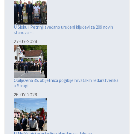
U Sisku i Petrinji svečano uručeni ključevi za 209 novih
stanova –...
27-07-2026
Obilježena 35. obljetnica pogibije hrvatskih redarstvenika
u Strugi...
26-07-2026
U Mošćenici proslavljen blagdan sv. Jakova