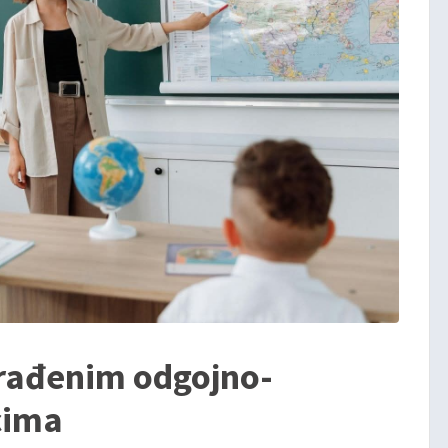
rađenim odgojno-
cima