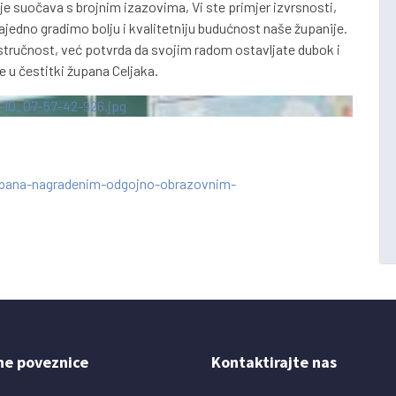
 suočava s brojnim izazovima, Vi ste primjer izvrsnosti,
ajedno gradimo bolju i kvalitetniju budućnost naše županije.
stručnost, već potvrda da svojim radom ostavljate dubok i
se u čestitki župana Celjaka.
upana-nagradenim-odgojno-obrazovnim-
ne poveznice
Kontaktirajte nas