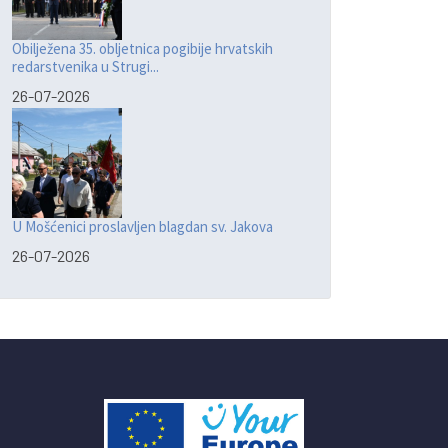
Obilježena 35. obljetnica pogibije hrvatskih
redarstvenika u Strugi...
26-07-2026
U Mošćenici proslavljen blagdan sv. Jakova
26-07-2026