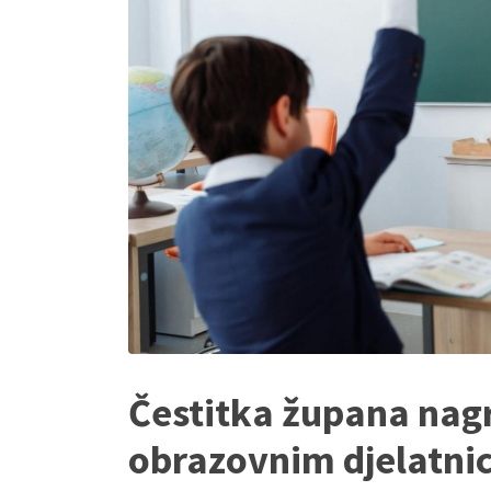
Čestitka župana nag
obrazovnim djelatni