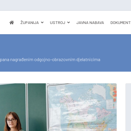
ŽUPANIJA
USTROJ
JAVNA NABAVA
DOKUMENT
upana nagrađenim odgojno-obrazovnim djelatnicima