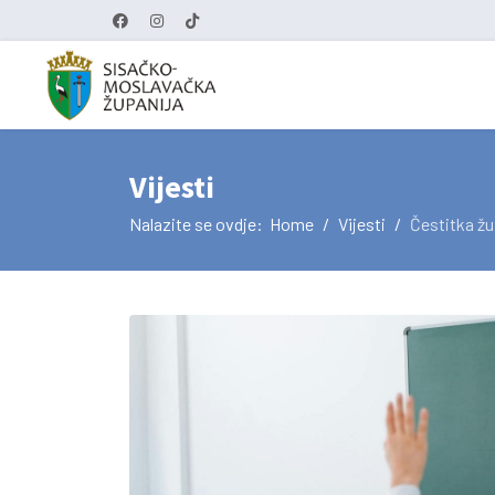
Vijesti
Nalazite se ovdje:
Home
Vijesti
Čestitka ž