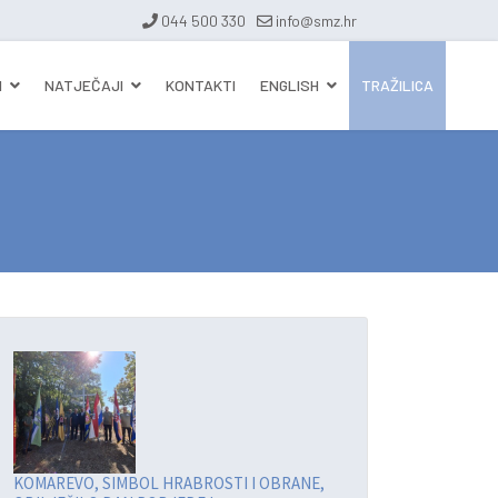
044 500 330
info@smz.hr
I
NATJEČAJI
KONTAKTI
ENGLISH
TRAŽILICA
KOMAREVO, SIMBOL HRABROSTI I OBRANE,