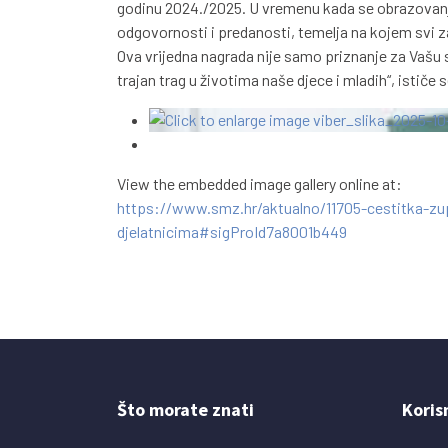
godinu 2024./2025. U vremenu kada se obrazovanje
odgovornosti i predanosti, temelja na kojem svi z
Ova vrijedna nagrada nije samo priznanje za Vašu 
trajan trag u životima naše djece i mladih“, ističe 
View the embedded image gallery online at:
https://www.smz.hr/aktualno/11705-cestitka-z
djelatnicima#sigProId7a8001b449
Što morate znati
Koris