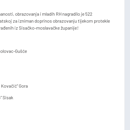
anosti, obrazovanja i mladih RH nagradilo je 522
atskoj za izniman doprinos obrazovanju tijekom protekle
građenih iz Sisačko-moslavačke županije!
polovac-Gušće
n Kovačić“ Gora
“ Sisak