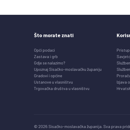
Što morate znati
Koris
Opći podaci
Pristup
Zastava i grb
Savjeto
Gdje se nalazimo?
Služben
Upoznaj Sisačko-moslavačku županiju
Služben
Gradovi i općine
Prorač
Ustanove u vlasništvu
Izjava 
Trgovačka društva u vlasništvu
Hrvatsk
© 2026 Sisačko-moslavačka županija. Sva prava pridr