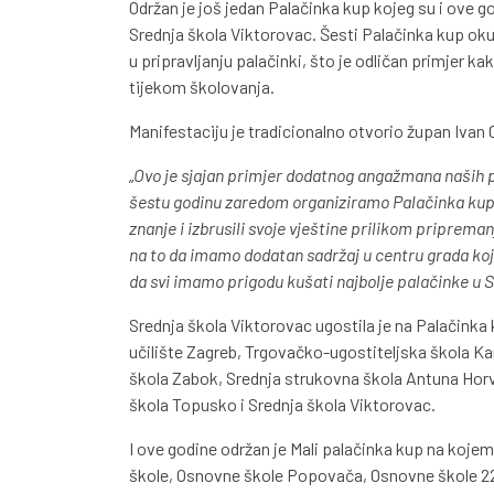
Održan je još jedan Palačinka kup kojeg su i ove 
Srednja škola Viktorovac. Šesti Palačinka kup okupi
u pripravljanju palačinki, što je odličan primjer 
tijekom školovanja.
Manifestaciju je tradicionalno otvorio župan Ivan 
„
Ovo je sjajan primjer dodatnog angažmana naših pr
šestu godinu zaredom organiziramo Palačinka kup, p
znanje i izbrusili svoje vještine prilikom pripreman
na to da imamo dodatan sadržaj u centru grada koji
da svi imamo prigodu kušati najbolje palačinke u 
Srednja škola Viktorovac ugostila je na Palačinka 
učilište Zagreb, Trgovačko-ugostiteljska škola Ka
škola Zabok, Srednja strukovna škola Antuna Horv
škola Topusko i Srednja škola Viktorovac.
I ove godine održan je Mali palačinka kup na kojem 
škole, Osnovne škole Popovača, Osnovne škole 22.