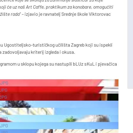
ji će uz naš Art Caffe, praktikum za konobare, omogućiti
žište rada
“ – izjavio je ravnatelj Srednje škole Viktorovac
u Ugostiteljsko-turističkog učilišta Zagreb koji su ispekli
da zadovoljavaju kriterij izgleda i okusa.
rogramom u sklopu kojega su nastupili bLUz sKuL i pjevačica
.