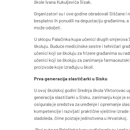
škole Ivana Kukuljevića Sisak.
Organizatori su i ove godine obradovali Siščane i nj
besplatno ih ponudili na degustaciju građanima, a i
može odoljeti.
U sklopu Palačinka kupa učenici drugih smjerova 
školuju. Buduće medicinske sestre i tehničari građan
učenici koji se školuju za frizere građanima su radi
učenici koji se školuju za zanimanja farmaceutski 
proizvode koje izrađuju u školi.
Prva generacija slastičarki u Sisku
U ovoj školskoj godini Srednja škola Viktorovac up
generacija slastičarki u Sisku, zanimanju koje j
osigurala je sredstva za uređenje i opremanje sla
kompetencije i razvijati praktične vještine izrade 
sladoleda, čime postaje jedinstvena u Hrvatskoj.
„
Prvi puta na Palačinka kupu sudjelovale su i naše 