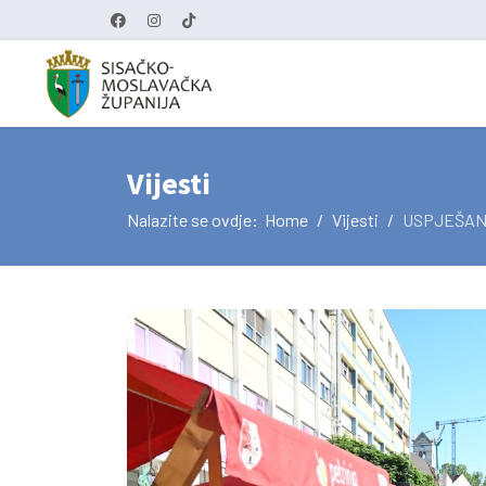
Vijesti
Nalazite se ovdje:
Home
Vijesti
USPJEŠAN