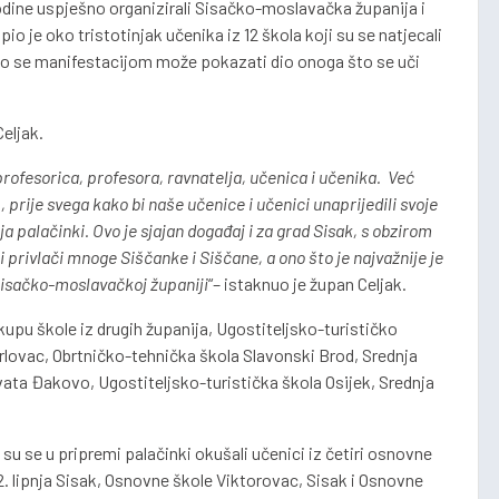
godine uspješno organizirali Sisačko-moslavačka županija i
o je oko tristotinjak učenika iz 12 škola koji su se natjecali
kako se manifestacijom može pokazati dio onoga što se uči
Celjak.
ofesorica, profesora, ravnatelja, učenica i učenika. Već
rije svega kako bi naše učenice i učenici unaprijedili svoje
ja palačinki. Ovo je sjajan događaj i za grad Sisak, s obzirom
 privlači mnoge Siščanke i Siščane, a ono što je najvažnije je
Sisačko-moslavačkoj županiji
“– istaknuo je župan Celjak.
kupu škole iz drugih županija, Ugostiteljsko-turističko
rlovac, Obrtničko-tehnička škola Slavonski Brod, Srednja
ata Đakovo, Ugostiteljsko-turistička škola Osijek, Srednja
su se u pripremi palačinki okušali učenici iz četiri osnovne
 lipnja Sisak, Osnovne škole Viktorovac, Sisak i Osnovne