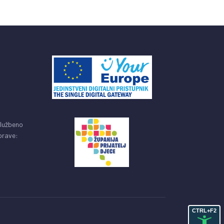
službeno
uprave:
CTRL+F2