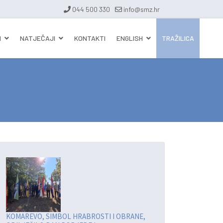
044 500 330
info@smz.hr
I
NATJEČAJI
KONTAKTI
ENGLISH
TRAŽILICA
KOMAREVO, SIMBOL HRABROSTI I OBRANE,