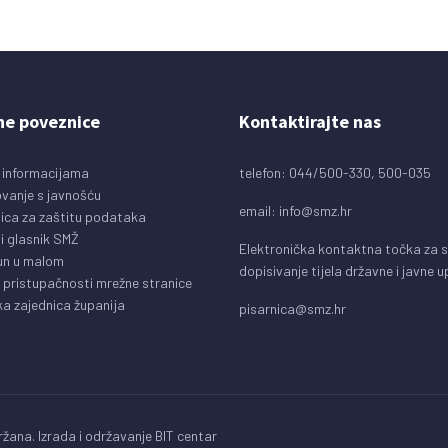
ne poveznice
Kontaktirajte nas
 informacijama
telefon: 044/500-330, 500-035
vanje s javnošću
email:
info@smz.hr
ica za zaštitu podataka
i glasnik SMŽ
Elektronička kontaktna točka za 
un u malom
dopisivanje tijela državne i javne 
o pristupačnosti mrežne stranice
a zajednica županija
pisarnica@smz.hr
žana. Izrada i održavanje
BIT centar