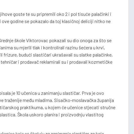
ihove goste te su pripremili oko 2 i pol tisuće palačinki i
 ove godine se pokazalo da toj klasičnoj deliciji nitko ne
Srednje škole Viktorovac pokazali su dio onoga za što se
ima su mjerili tlak i kontrolirali razinu šećera u krvi,
li frizure, budući slastičari ukrašavali su slatke palačinke,
tehničar i prodavač reklamirali su i prodavali kozmetičke
isala je 10 učenica u zanimanju slastičar. Prva je ovo
e sve traženije među mladima. Sisačko-moslavačka županija
stičarskog praktikuma, u kojem će učenice stjecati stručne
slastica. Škola uskoro planira i proizvodnju vlastitog
učenice koje se školuju za zanimanje slastičar za koje