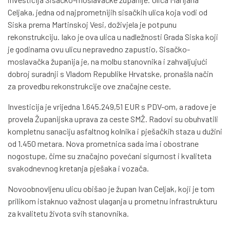
Celjaka, jedna od najprometnijih sisačkih ulica koja vodi od
Siska prema Martinskoj Vesi, doživjela je potpunu
rekonstrukciju. Iako je ova ulica u nadležnosti Grada Siska koji
je godinama ovu ulicu nepravedno zapustio, Sisačko-
moslavačka županija je, na molbu stanovnika i zahvaljujući
dobroj suradnji s Vladom Republike Hrvatske, pronašla način
za provedbu rekonstrukcije ove značajne ceste.
Investicija je vrijedna 1.645.249,51 EUR s PDV-om, a radove je
provela Županijska uprava za ceste SMŽ. Radovi su obuhvatili
kompletnu sanaciju asfaltnog kolnika i pješačkih staza u dužini
od 1.450 metara. Nova prometnica sada ima i obostrane
nogostupe, čime su značajno povećani sigurnost i kvaliteta
svakodnevnog kretanja pješaka i vozača.
Novoobnovljenu ulicu obišao je župan Ivan Celjak, koji je tom
prilikom istaknuo važnost ulaganja u prometnu infrastrukturu
za kvalitetu života svih stanovnika.