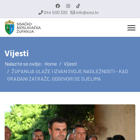
044 500 330
info@smz.hr
Vijesti
Nalazite se ovdje:
Home
Vijesti
ŽUPANIJA ULAŽE I IZVAN SVOJE NADLEŽNOSTI – KAD
GRAĐANI ZATRAŽE, ODGOVORI SE DJELIMA