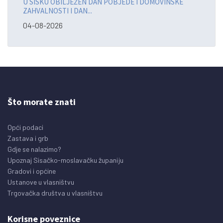
U SISKU OBILJEŽEN DAN POBJEDE I DOMOVINSKE
ZAHVALNOSTI I DAN...
04-08-2026
Što morate znati
Opći podaci
Zastava i grb
Gdje se nalazimo?
Upoznaj Sisačko-moslavačku županiju
Gradovi i općine
Ustanove u vlasništvu
Trgovačka društva u vlasništvu
Korisne poveznice