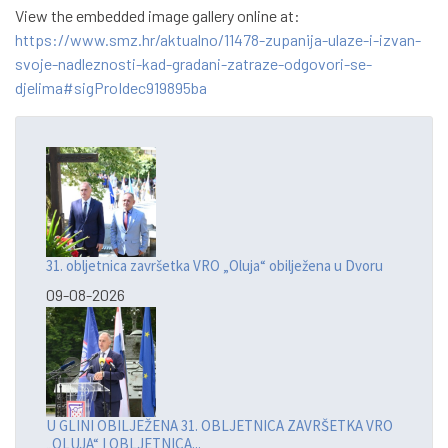
View the embedded image gallery online at:
https://www.smz.hr/aktualno/11478-zupanija-ulaze-i-izvan-
svoje-nadleznosti-kad-gradani-zatraze-odgovori-se-
djelima#sigProIdec919895ba
31. obljetnica završetka VRO „Oluja“ obilježena u Dvoru
09-08-2026
U GLINI OBILJEŽENA 31. OBLJETNICA ZAVRŠETKA VRO
„OLUJA“ I OBLJETNICA...