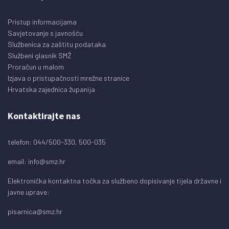
Pristup informacijama
Savjetovanje s javnošću
Službenica za zaštitu podataka
Službeni glasnik SMŽ
Proračun u malom
Izjava o pristupačnosti mrežne stranice
Hrvatska zajednica županija
Kontaktirajte nas
telefon: 044/500-330, 500-035
email:
info@smz.hr
Elektronička kontaktna točka za službeno dopisivanje tijela državne i
javne uprave:
pisarnica@smz.hr