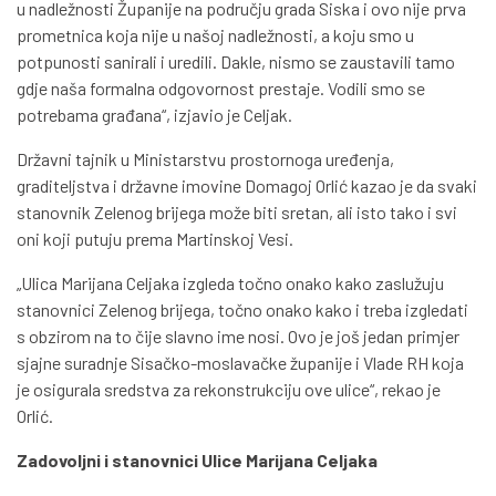
u nadležnosti Županije na području grada Siska i ovo nije prva
prometnica koja nije u našoj nadležnosti, a koju smo u
potpunosti sanirali i uredili. Dakle, nismo se zaustavili tamo
gdje naša formalna odgovornost prestaje. Vodili smo se
potrebama građana“, izjavio je Celjak.
Državni tajnik u Ministarstvu prostornoga uređenja,
graditeljstva i državne imovine Domagoj Orlić kazao je da svaki
stanovnik Zelenog brijega može biti sretan, ali isto tako i svi
oni koji putuju prema Martinskoj Vesi.
„Ulica Marijana Celjaka izgleda točno onako kako zaslužuju
stanovnici Zelenog brijega, točno onako kako i treba izgledati
s obzirom na to čije slavno ime nosi. Ovo je još jedan primjer
sjajne suradnje Sisačko-moslavačke županije i Vlade RH koja
je osigurala sredstva za rekonstrukciju ove ulice“, rekao je
Orlić.
Zadovoljni i stanovnici Ulice Marijana Celjaka