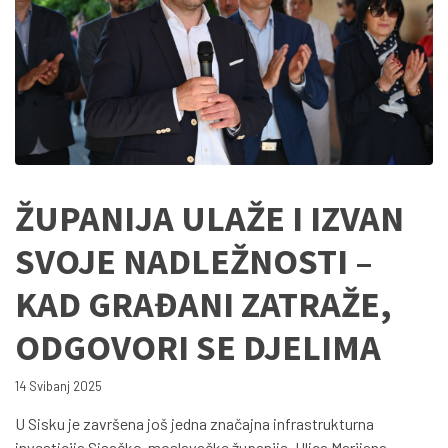
ŽUPANIJA ULAŽE I IZVAN
SVOJE NADLEŽNOSTI –
KAD GRAĐANI ZATRAŽE,
ODGOVORI SE DJELIMA
14 Svibanj 2025
U Sisku je završena još jedna značajna infrastrukturna
investicija Sisačko-moslavačke županije. Ulica Marijana