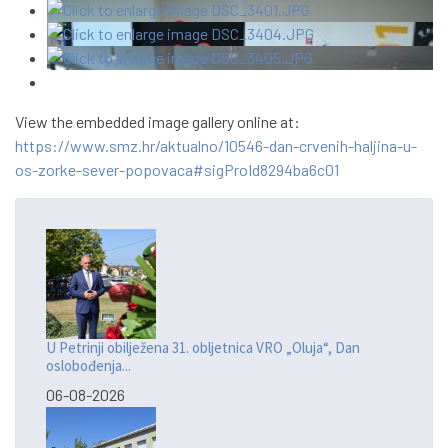
View the embedded image gallery online at:
https://www.smz.hr/aktualno/10546-dan-crvenih-haljina-u-
os-zorke-sever-popovaca#sigProId8294ba6c01
U Petrinji obilježena 31. obljetnica VRO „Oluja“, Dan
oslobođenja...
06-08-2026