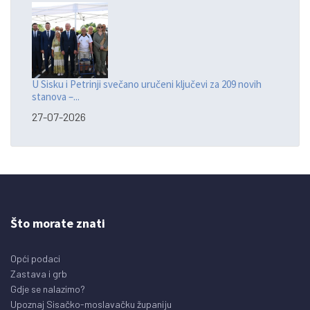
U Sisku i Petrinji svečano uručeni ključevi za 209 novih
stanova –...
27-07-2026
Što morate znati
Opći podaci
Zastava i grb
Gdje se nalazimo?
Upoznaj Sisačko-moslavačku županiju