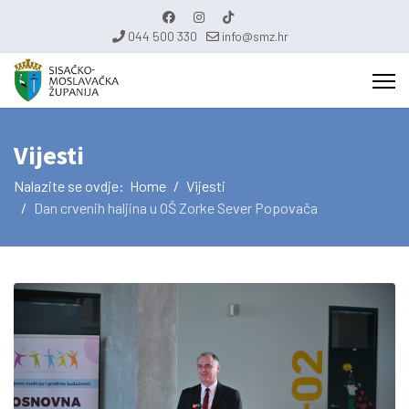
044 500 330
info@smz.hr
Vijesti
Nalazite se ovdje:
Home
Vijesti
Dan crvenih haljina u OŠ Zorke Sever Popovača