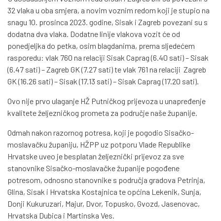
32 vlaka u oba smjera, a novim voznim redom koji je stupio na
snagu 10. prosinca 2023. godine, Sisak i Zagreb povezani su s
dodatna dva vlaka. Dodatne linije vlakova vozit će od
ponedjeljka do petka, osim blagdanima, prema sljedećem
rasporedu: vlak 760 na relaciji Sisak Caprag (6.40 sati) – Sisak
(6.47 sati) – Zagreb GK (7.27 sati) te vlak 761 na relaciji Zagreb
GK (16.26 sati) – Sisak (17.13 sati) – Sisak Caprag (17.20 sati).
Ovo nije prvo ulaganje HŽ Putničkog prijevoza u unapređenje
kvalitete željezničkog prometa za područje naše županije.
Odmah nakon razornog potresa, koji je pogodio Sisačko-
moslavačku županiju, HŽPP uz potporu Vlade Republike
Hrvatske uveo je besplatan željeznički prijevoz za sve
stanovnike Sisačko-moslavačke županije pogođene
potresom, odnosno stanovnike s područja gradova Petrinja,
Glina, Sisak i Hrvatska Kostajnica te općina Lekenik, Sunja,
Donji Kukuruzari, Majur, Dvor, Topusko, Gvozd, Jasenovac,
Hrvatska Dubica i Martinska Ves.