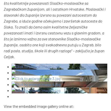
što kvalitetnije povezanosti Sisačko-moslavačke sa
Zagrebačkom županijom, ali i ostatkom Hrvatske. Moslavački i
slavonski dio županije izvrsno su povezani autocestom do
Zagreba, a iduće godine očekujemo i završetak autoceste do
Siska. To znači da ćemo osim kvalitetne željezničke
povezanosti imati i izvrsnu cestovnu vezu s glavnim gradom, a
što je iznimno važno za sve stanovnike Sisačko-moslavačke
županije, osobito one koji
s
vakodnevno putuju u Zagreb, bilo
radi posla, studija, škole ili drugih razloga
“ – zaključio je župan
Celjak.
View the embedded image gallery online at: