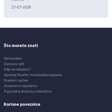
27-07-2026
Što morate znati
Opći podaci
Zastava i grb
Gdje se nalazimo?
Upoznaj Sisačko-moslavačku županiju
Gradovi i općine
Ustanove u vlasništvu
Trgovačka društva u vlasništvu
Korisne poveznice