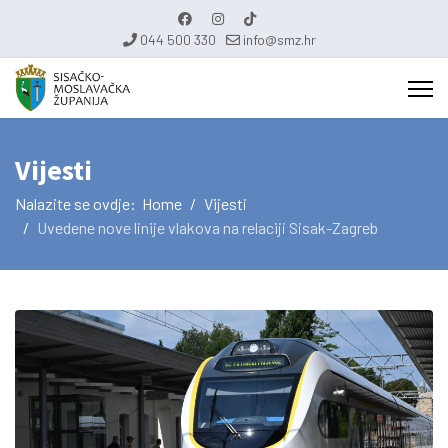
044 500 330
info@smz.hr
Vijesti
Nalazite se ovdje:
Home
Vijesti
Uvedene nove linije vlakova na relaciji Sisak-Zagreb