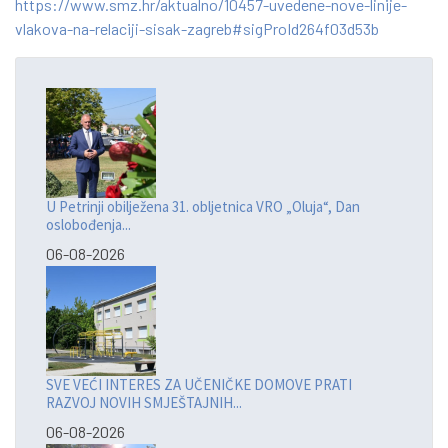
https://www.smz.hr/aktualno/10457-uvedene-nove-linije-
vlakova-na-relaciji-sisak-zagreb#sigProId264f03d53b
U Petrinji obilježena 31. obljetnica VRO „Oluja“, Dan
oslobođenja...
06-08-2026
SVE VEĆI INTERES ZA UČENIČKE DOMOVE PRATI
RAZVOJ NOVIH SMJEŠTAJNIH...
06-08-2026