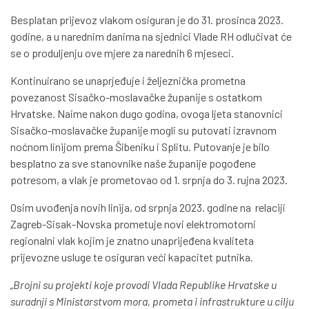
Besplatan prijevoz vlakom osiguran je do 31. prosinca 2023.
godine, a u narednim danima na sjednici Vlade RH odlučivat će
se o produljenju ove mjere za narednih 6 mjeseci.
Kontinuirano se unaprjeđuje i željeznička prometna
povezanost Sisačko-moslavačke županije s ostatkom
Hrvatske. Naime nakon dugo godina, ovoga ljeta stanovnici
Sisačko-moslavačke županije mogli su putovati izravnom
noćnom linijom prema Šibeniku i Splitu. Putovanje je bilo
besplatno za sve stanovnike naše županije pogođene
potresom, a vlak je prometovao od 1. srpnja do 3. rujna 2023.
Osim uvođenja novih linija, od srpnja 2023. godine na relaciji
Zagreb-Sisak-Novska prometuje novi elektromotorni
regionalni vlak kojim je znatno unaprijeđena kvaliteta
prijevozne usluge te osiguran veći kapacitet putnika.
„Brojni su projekti koje provodi Vlada Republike Hrvatske u
suradnji s Ministarstvom mora, prometa i infrastrukture u cilju