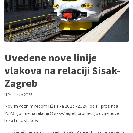
Uvedene nove linije
vlakova na relaciji Sisak-
Zagreb
11 Prosinac 2023
Novim voznim redom HŽPP-a 2023./2024. od 11. prosinca
2023. godine na relaciji Sisak-Zagreb prometuju dvije nove
brze linije vlakova.
U dosadašnjem voznom redu Sisak i Zagreb bili su povezani s